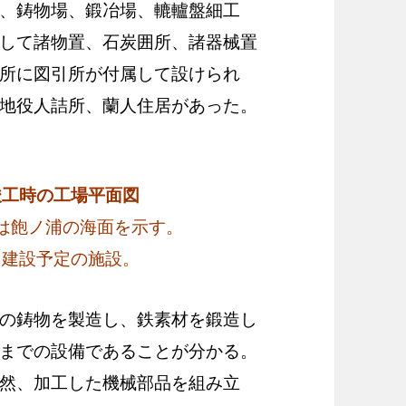
、鋳物場、鍛冶場、轆轤盤細工
して諸物置、石炭囲所、諸器械置
所に図引所が付属して設けられ
地役人詰所、蘭人住居があった。
竣工時の工場平面図
は飽ノ浦の海面を示す。
加建設予定の施設。
の鋳物を製造し、鉄素材を鍛造し
までの設備であることが分かる。
然、加工した機械部品を組み立