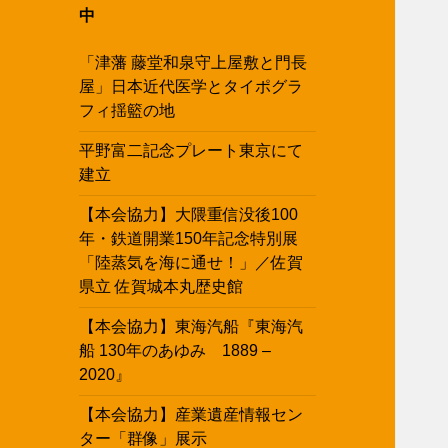
中
「津藩 藤堂和泉守上屋敷と門長
屋」日本近代医学とタイポグラ
フィ揺籃の地
平野富二記念プレート東京にて
建立
【本会協力】大隈重信没後100
年・鉄道開業150年記念特別展
「陸蒸気を海に通せ！」／佐賀
県立 佐賀城本丸歴史館
【本会協力】東海汽船『東海汽
船 130年のあゆみ 1889 –
2020』
【本会協力】産業遺産情報セン
ター「群像」展示