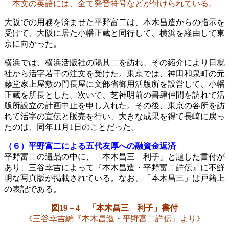
本文の英語には、全て発音符号などが付けられている。
大阪での用務を済ませた平野富二は、本木昌造からの指示を
受けて、大阪に居た小幡正蔵と同行して、横浜を経由して東
京に向かった。
横浜では、横浜活版社の陽其二を訪れ、その紹介により日就
社から活字若干の注文を受けた。東京では、神田和泉町の元
藤堂家上屋敷の門長屋に文部省御用活版所を設営して、小幡
正蔵を所長とした。次いで、芝神明前の書肆仲間を訪れて活
版所設立の計画中止を申し入れた。その後、東京の各所を訪
れて活字の宣伝と販売を行い、大きな成果を得て長崎に戻っ
たのは、同年11月1日のことだった。
（６）平野富二による五代友厚への融資金返済
平野富二の遺品の中に、「本木昌三 利子」と題した書付が
あり、三谷幸吉によって『本木昌造・平野富二詳伝』に不鮮
明な写真版が掲載されている。なお、「本木昌三」は戸籍上
の表記である。
図19－4 「本木昌三 利子」書付
《三谷幸吉編『本木昌造・平野富二詳伝』より》