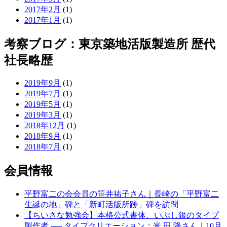
2017年2月
(1)
2017年1月
(1)
考察ブログ：東京築地活版製造所 歴代
社長略歴
2019年9月
(1)
2019年7月
(1)
2019年5月
(1)
2019年3月
(1)
2018年12月
(1)
2018年9月
(1)
2018年7月
(1)
会員情報
平野富二の会会員の笹井祐子さん｜長崎の「平野富二
生誕の地」碑と「新町活版所跡」碑を訪問
【ちいさな勉強会】本格公式書体、いぶし銀のタイプ
製作者 ── タイプクリエーション：米 田 隆さん｜10月