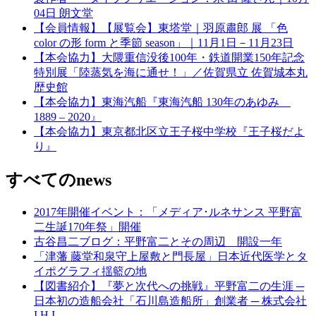
04日 朗文堂
【会員情報】【展覧会】東塔堂｜羽原肅郎 展 「色
color の形 form と季節 season」｜11月1日－11月23日
【本会協力】大隈重信没後100年・鉄道開業150年記念
特別展「陸蒸気を海に通せ！」／佐賀県立 佐賀城本丸
歴史館
【本会協力】東海汽船『東海汽船 130年のあゆみ
1889 – 2020』
【本会協力】東京都北区立王子桜中学校『王子桜だよ
り』
すべてのnews
2017年開催イベント：「メディア･ルネサンス 平野富
二生誕170年祭」開催
古谷昌二ブログ：平野富二とその周辺 開設一年
「津藩 藤堂和泉守上屋敷と門長屋」日本近代医学とタ
イポグラフィ揺籃の地
【図書紹介】『夢と次代への挑戦』平野富二の生涯 ─
日本初の造船会社「石川島造船所」創業者 ─ 株式会社
I H I