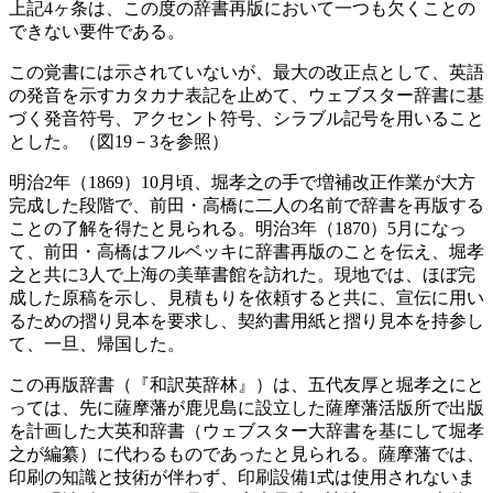
上記4ヶ条は、この度の辞書再版において一つも欠くことの
できない要件である。
この覚書には示されていないが、最大の改正点として、英語
の発音を示すカタカナ表記を止めて、ウェブスター辞書に基
づく発音符号、アクセント符号、シラブル記号を用いること
とした。（図19－3を参照）
明治2年（1869）10月頃、堀孝之の手で増補改正作業が大方
完成した段階で、前田・高橋に二人の名前で辞書を再版する
ことの了解を得たと見られる。明治3年（1870）5月になっ
て、前田・高橋はフルベッキに辞書再版のことを伝え、堀孝
之と共に3人で上海の美華書館を訪れた。現地では、ほぼ完
成した原稿を示し、見積もりを依頼すると共に、宣伝に用い
るための摺り見本を要求し、契約書用紙と摺り見本を持参し
て、一旦、帰国した。
この再版辞書（『和訳英辞林』）は、五代友厚と堀孝之にと
っては、先に薩摩藩が鹿児島に設立した薩摩藩活版所で出版
を計画した大英和辞書（ウェブスター大辞書を基にして堀孝
之が編纂）に代わるものであったと見られる。薩摩藩では、
印刷の知識と技術が伴わず、印刷設備1式は使用されないま