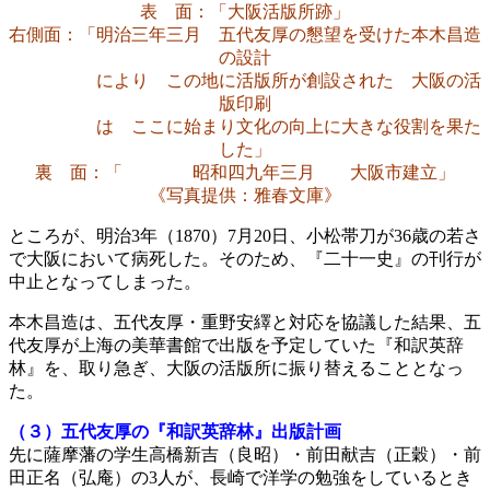
表 面：「大阪活版所跡」
右側面：「明治三年三月 五代友厚の懇望を受けた本木昌造
の設計
により この地に活版所が創設された 大阪の活
版印刷
は ここに始まり文化の向上に大きな役割を果た
した」
裏 面：「 昭和四九年三月 大阪市建立」
《写真提供：雅春文庫》
ところが、明治3年（1870）7月20日、小松帯刀が36歳の若さ
で大阪において病死した。そのため、『二十一史』の刊行が
中止となってしまった。
本木昌造は、五代友厚・重野安繹と対応を協議した結果、五
代友厚が上海の美華書館で出版を予定していた『和訳英辞
林』を、取り急ぎ、大阪の活版所に振り替えることとなっ
た。
（３）五代友厚の『和訳英辞林』出版計画
先に薩摩藩の学生高橋新吉（良昭）・前田献吉（正穀）・前
田正名（弘庵）の3人が、長崎で洋学の勉強をしているとき