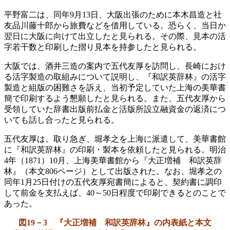
平野富二は、同年9月13日、大阪出張のために本木昌造と社
友品川藤十郎から旅費などを借用している。恐らく、当日か
翌日に大阪に向けて出立したと見られる。その際、見本の活
字若干数と印刷した摺り見本を持参したと見られる。
大阪では、酒井三造の案内で五代友厚を訪問し、長崎におけ
る活字製造の取組みについて説明し、『和訳英辞林』の活字
製造と組版の困難さを訴え、当初予定していた上海の美華書
簡で印刷するよう懇願したと見られる。また、五代友厚から
受領していた辞書出版前払金と活版所設立融資金の返済につ
いても話し合ったと見られる。
五代友厚は、取り急ぎ、堀孝之を上海に派遣して、美華書館
に『和訳英辞林』の印刷・製本を依頼したと見られる。明治
4年（1871）10月、上海美華書館から『大正増補 和訳英辞
林』（本文806ページ）として出版された。なお、堀孝之の
同年1月25日付けの五代友厚宛書簡によると、契約書に調印
して前金を支払えば、40～50日程度で印刷できるとのことで
あった。
図19－3 『大正増補 和訳英辞林』の内表紙と本文