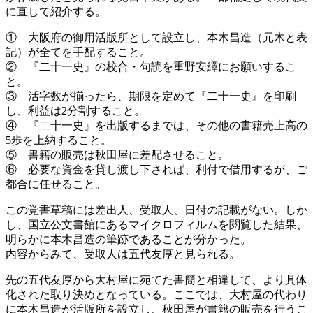
に直して紹介する。
① 大阪府の御用活版所として設立し、本木昌造（元木と表
記）が全てを手配すること。
② 『二十一史』の校合・句読を重野安繹にお願いするこ
と。
③ 活字数が揃ったら、期限を定めて『二十一史』を印刷
し、利益は2分割すること。
④ 『二十一史』を出版するまでは、その他の書籍売上高の
5歩を上納すること。
⑤ 書籍の販売は秋田屋に差配させること。
⑥ 必要な資金を貸し渡し下されば、利付で借用するが、ご
都合に任せること。
この覚書草稿には差出人、受取人、日付の記載がない。しか
し、国立公文書館にあるマイクロフィルムを閲覧した結果、
明らかに本木昌造の筆跡であることが分かった。
内容からみて、受取人は五代友厚と見られる。
先の五代友厚から大村屋に宛てた書簡と相違して、より具体
化された取り決めとなっている。ここでは、大村屋の代わり
に本木昌造が活版所を設立し、秋田屋が書籍の販売を行うこ