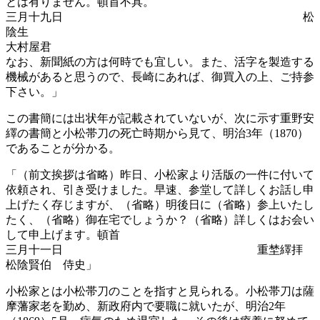
とは有りません。頓首不具。
三月十九日 松
陰生
大村屋君
なお、新聞紙の方は何時でも宜しい。また、活字を製造する
機械があると思うので、長崎にあれば、御買入の上、ご持参
下さい。」
この書簡には出状年が記載されていないが、次に示す重野安
繹の書簡と小松帯刀の死亡時期から見て、明治3年（1870）
であることが分かる。
「（前文挨拶は省略）昨日、小松家より活版の一件に付いて
依頼され、引き受けました。早速、参堂して詳しくお話し申
上げたく存じますが、（省略）明後日に（省略）参上いたし
たく、（省略）御在宅でしょうか？（省略）詳しくはお会い
して申上げます。頓首
三月十一日 重埜繹拝
松陰賢伯 侍史」
小松家とは小松帯刀のことを指すと見られる。小松帯刀は薩
摩藩家老を勤め、新政府内で要職に就いたが、明治2年