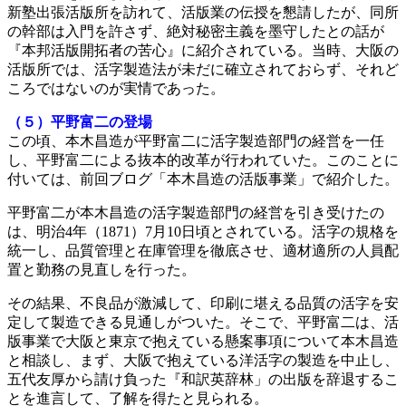
新塾出張活版所を訪れて、活版業の伝授を懇請したが、同所
の幹部は入門を許さず、絶対秘密主義を墨守したとの話が
『本邦活版開拓者の苦心』に紹介されている。当時、大阪の
活版所では、活字製造法が未だに確立されておらず、それど
ころではないのが実情であった。
（５）平野富二の登場
この頃、本木昌造が平野富二に活字製造部門の経営を一任
し、平野富二による抜本的改革が行われていた。このことに
付いては、前回ブログ「本木昌造の活版事業」で紹介した。
平野富二が本木昌造の活字製造部門の経営を引き受けたの
は、明治4年（1871）7月10日頃とされている。活字の規格を
統一し、品質管理と在庫管理を徹底させ、適材適所の人員配
置と勤務の見直しを行った。
その結果、不良品が激減して、印刷に堪える品質の活字を安
定して製造できる見通しがついた。そこで、平野富二は、活
版事業で大阪と東京で抱えている懸案事項について本木昌造
と相談し、まず、大阪で抱えている洋活字の製造を中止し、
五代友厚から請け負った『和訳英辞林」の出版を辞退するこ
とを進言して、了解を得たと見られる。