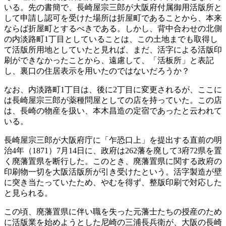
いる。先の書簡で、長崎屋宗三郎が大阪府付属御用活版所と
して申請し認可を受けた場所は折屋町であることから、本来
ならば折屋町とするべきである。しかし、背中合わせの北側
の内淡路町1丁目としていることは、この土地までも取得し
て活版所用地としていたと見れば、まだ、活字による活版印
刷ができなかったことから、遠慮して、「活板所」と表記
し、裏口の住居表示を用いたのではないだろうか？
なお、内淡路町1丁目は、後に2丁目に変更されるが、ここに
は長崎屋宗三郎が薬種問屋としての店を持っていた。この店
は、長崎の物産を扱い、本木昌造の定宿であったと云われて
いる。
長崎屋宗三郎が大阪府庁に「乍恐口上」を提出する直前の明
治4年（1871）7月14日に、政府は262藩を廃して3府72県を置
く廃藩置県を断行した。このとき、廃藩置県に関する政府の
印刷物一切を大阪活版所が引き受けたという。活字製造が壁
に突き当たっていたため、やむを得ず、整版印刷で対応した
と見られる。
この頃、廃藩置県に伴い職を失った元藩士たちの授産のため
に活版業を始めようとした尼崎の三浦長兵衛が、大阪の長崎