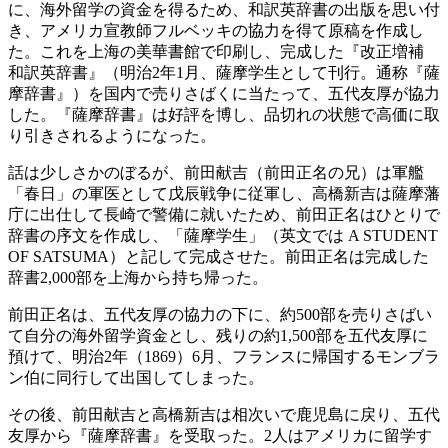
に、海外留学の資金を得るため、和訳英辞書の出版を思い付
き、アメリカ宣教師フルベッキの協力を得て原稿を作成し
た。これを上海の美華書館で印刷し、完成した『改正増補
和訳英辞書』（明治2年1月、薩摩学生として刊行。通称『薩
摩辞書』）を国内で売りさばくに当たって、五代友厚が協力
した。『薩摩辞書』は好評を博し、品切れの状態で高価に取
り引きされるようになった。
話は少しさかのぼるが、前田献吉（前田正名の兄）は軍艦
「春日」の軍医として戊辰戦争に従軍し、高橋新吉は薩摩藩
庁に出仕して長崎で警備に就いたため、前田正名はひとりで
辞書の序文を作成し、「薩摩学生」（英文では A STUDENT
OF SATSUMA）と記して完成させた。前田正名は完成した
辞書2,000部を上海から持ち帰った。
前田正名は、五代友厚の協力の下に、約500部を売りさばい
て自分の海外留学資金とし、残りの約1,500部を五代友厚に
預けて、明治2年（1869）6月、フランスに帰国するモンブラ
ン伯に同行して出国してしまった。
その後、前田献吉と高橋新吉は相次いで鹿児島に戻り、五代
友厚から『薩摩辞書』を受取った。2人はアメリカに留学す