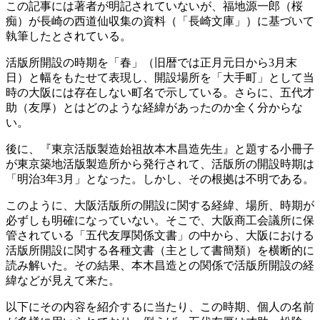
この記事には著者が明記されていないが、福地源一郎（桜
痴）が長崎の西道仙収集の資料（「長崎文庫」）に基づいて
執筆したとされている。
活版所開設の時期を「春」（旧暦では正月元日から3月末
日）と幅をもたせて表現し、開設場所を「大手町」として当
時の大阪には存在しない町名で示している。さらに、五代才
助（友厚）とはどのような経緯があったのか全く分からな
い。
後に、『東京活版製造始祖故本木昌造先生』と題する小冊子
が東京築地活版製造所から発行されて、活版所の開設時期は
「明治3年3月」となった。しかし、その根拠は不明である。
このように、大阪活版所の開設に関する経緯、場所、時期が
必ずしも明確になっていない。そこで、大阪商工会議所に保
管されている「五代友厚関係文書」の中から、大阪における
活版所開設に関する各種文書（主として書簡類）を横断的に
読み解いた。その結果、本木昌造との関係で活版所開設の経
緯などが見えて来た。
以下にその内容を紹介するに当たり、この時期、個人の名前