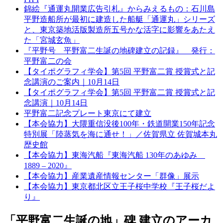
錦絵『通運丸開業広告引札』からみえるもの：石川島
平野造船所が最初に建造した船艇「通運丸」シリーズ
と、東京築地活版製造所五号かな活字に影響をあたえ
た「宮城玄魚」
『平野号 平野富二生誕の地碑建立の記録』 発行：
平野富二の会
【タイポグラフィ学会】第5回 平野富二賞 授賞式と記
念講演のご案内｜10月14日
【タイポグラフィ学会】第5回 平野富二賞 授賞式と記
念講演｜10月14日
平野富二記念プレート東京にて建立
【本会協力】大隈重信没後100年・鉄道開業150年記念
特別展「陸蒸気を海に通せ！」／佐賀県立 佐賀城本丸
歴史館
【本会協力】東海汽船『東海汽船 130年のあゆみ
1889 – 2020』
【本会協力】産業遺産情報センター「群像」展示
【本会協力】東京都北区立王子桜中学校『王子桜だよ
り』
「平野富二生誕の地」碑 建立のアーカ