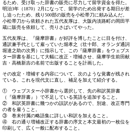
るため、受け取った辞書の販売に尽力して留学資金を得た。
明治3年（1870）2月になって、留学のため出発する期日が差
し迫ったため、残り500部の販売を小松帯刀に頼み込んだ。
小松帯刀から依頼された五代友厚は、大阪内淡路町の岡田平
蔵に販売を依頼して、売りさばいてやった。
五代友厚は、『薩摩辞書』が好評を博したことに目を付け、
通訳兼手代として雇っていた堀孝之（壮十郎、オランダ通詞
堀達之助の次男）に指示して、この『薩摩辞書』をウェブス
ター辞書を基にして大幅に改正・増補させ、薩摩学生前田献
吉・高橋新吉の名前で出版することを計画した。
その改定・増補する内容について、次のような覚書が残され
ている。これを現代文に直し、補足を加えて紹介する。
① ウェブスター小辞書から選択して、先の和訳英辞書
（『薩摩辞書』）で不足している英語を追加すること。
② 和訳英辞書に幾つかの誤訳があるので、別途、改正専門
の者を雇うこと。
③ 巻末付属の略語集に詳しい和訳を加えること。
④ 右の通り増補改正する辞書の序文と本文最初の一枚位を
印刷して、広く一般に配布すること。