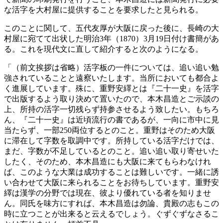
な活字を大村屋に提供することを要求したと見られる。
このことに関して、五代友厚が大阪に戻った後に、長崎の大
村屋に宛てて出状した明治3年（1870）3月19日付け書簡があ
る。これを現代文に直して紹介すると次のようになる。
「（前文挨拶は省略）活字板の一件については、追い追い勉
強されていることと遠察いたします。当所においても都合よ
く進展しています。殊に、重野安繹とは『二十一史』を活字
で出版するよう取り決めて置いたので、本木昌造とご示談の
上、所持の活字一切残らず持参させるよう致したい。もちろ
ん、『二十一史』は近頃流行の書であるが、一向に市中に見
当たらず、一部250両位するとのこと。重野はそのため大阪
に滞在して字数を取調中です。所持している活字だけでは、
まだ、字数が不足しているとのこと。追い追い取り寄せいた
したく、そのため、本木昌造にも大阪に来てもらわなけれ
ば、このような大業は成功することは難しいです。一緒に誘
い合わせて大阪に来られることをお待ちしています。重野安
繹は漢学の分野では現在、彼より優れている者を知りませ
ん。同氏を味方にすれば、本木昌造は勿論、貴殿の志もこの
時に立つことが出来ると云えるでしょう。ぐずぐずなさるこ