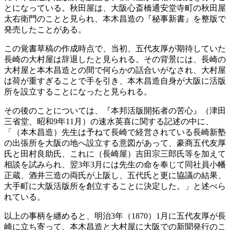
とになっている。秋田屋は、大阪心斎橋通安堂寺町の秋田屋
太右衛門のことと見られ、本木昌造の『秘事新書』を整版で
発売したことがある。
この覚書草稿の作成時点で、当初、五代友厚が期待していた
長崎の大村屋は辞退したと見られる。その背景には、長崎の
大村屋と本木昌造との間で何らかの話合いがなされ、大村屋
は荷が重すぎることで手を引き、本木昌造自身が大阪に活版
所を設立することになったと見られる。
その後のことについては、『本邦活版開拓者の苦心』（津田
三省堂、昭和9年11月）の速水英喜に関する記述の中に、
「（本木昌造）先生は予ねて長崎で経営されている長崎新塾
の出張所を大阪の地へ設立する意図があって、豪商五代友厚
氏と田村良助氏、これに（長崎屋）吉田宗三郎氏等を加えて
相談を試みられ、翌3年3月には先生の命を奉じて同社員小幡
正蔵、酒井三造の両氏が上阪し、五代氏と更に協議の結果、
大手町に大阪活版所を創立することに決定した。」と述べら
れている。
以上の事柄を纏めると、明治3年（1870）1月に五代友厚が長
崎に立ち寄って、本木昌造と大村屋に大阪での新聞発行のこ