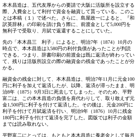
本木昌造は、五代友厚からの要請で大阪に活版所を設立する
際、入費金として利付で資金を融資して貰っている。このこ
とは本稿（１）で述べた。さらに、島屋政一によると、『和
訳英辞林』の印刷を請け負う際に、前渡金として5,000円を
無利子で受取り、月賦で返還することにしていた。
先の「本木昌三 利子」によると、明治7年（1874）10月の
時点で、本木昌造は3,580円の利付負債があったことが判読
できる。つまり、辞書印刷の前渡金は既に返済が終わってい
て、残りは活版所設立の際の融資金の残金であったことが分
かる。
融資金の残金に対して、本木昌造は、明治7年11月に元金100
円に利子を加えて返済したが、以降、返済が滞ったまま、明
治8年（1875）9月3日に死去してしまった。そのため、平野
富二は、この本木昌造の負債を肩代わりして、取り敢えず元
金1,500円に利子を付けて返済した。その後は、元金200円に
利子を付けて月賦返済を行い、明治9年（1876）10月に残金
180円に利子を付けて返済を完了した。図版では利子の金額
までは読み取れない。
平野富二にとっては、もともと本木昌造に養老金として毎月