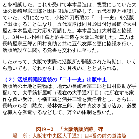
とを相談した。これを受けて本木昌造は、懇意にしていた大
阪の長崎屋宗三郎と田村良助に連絡して、五代友厚と相談し
ていた。3月になって、小松帯刀所蔵の『二十一史』を活版
で出版することになり、五代友厚は同月19日付け書簡で大村
屋と本木昌造に対応を要請した。本木昌造は大村屋と協議
し、3月中に小幡正蔵と酒井三造を大阪に派遣した。二人は
長崎屋宗三郎と田村良助と共に五代友厚と更に協議を行い、
活版所設立に関する覚書を交わすに至った。
したがって、大阪で実際に活版所が開設された時期は、いく
ら急いでも、それから1，2ヶ月後のことと見られる。
（２）活版所開設直後の『二十一史』出版中止
活版所の土地と建物は、地元の長崎屋宗三郎と田村良助が手
配して、大手筋折屋町（現在の大手通2丁目）に所在する家
作を買い受け、小幡正蔵と酒井三造を責任者とし、さらに、
長崎から谷口黙次、若林弥三郎、茂中貞次を送り込み、必要
な職人を派遣するなどして、万全の体制を敷いた。
図19－2 「大阪活版所跡」碑
場 所：大阪市中央区大手通2丁目4番の前の道路脇