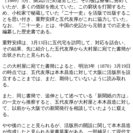
（1869）5月、病気のため退官した。その後は療養に努めて
いたが、多くの借財を抱えていた。この窮状を打開するた
め、小松家で秘蔵していた『二十一史』を活版で出版するこ
とを思い付き、重野安繹と五代友厚がこれに協力していた。
なお、『二十一史』とは、中国の史記から元朝までの正史を
編纂した歴史書である。
重野安繹は、3月13日に五代宅を訪問して、対応を話合い、
その結果、先に紹介した五代友厚から大村屋に宛てた書簡が
出状されたと見られる。
この大村屋に宛てた書簡によると、明治3年（1870）3月19日
の時点では、五代友厚は本木昌造に対して大阪に活版所を設
立することまでは、まだ、期待していないように読み取れ
る。
また、同じ書簡で、追伸として述べている「新聞紙の方は」
の一文から推察すると、五代友厚が大村屋と本木昌造に対し
て、以前から大阪での新聞発行を相談していたように窺え
る。
やや後のことと見られるが、活版所の開設に関して本木昌造
が作成したと見られる覚書草案がある。一部補足して現代文