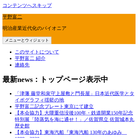
コンテンツへスキップ
平野富二
明治産業近代化のパイオニア
メニューとウィジェット
このサイトについて
平野富二 紹介
連絡先
最新news：トップページ表示中
「津藩 藤堂和泉守上屋敷と門長屋」日本近代医学とタ
イポグラフィ揺籃の地
平野富二記念プレート東京にて建立
【本会協力】大隈重信没後100年・鉄道開業150年記念
特別展「陸蒸気を海に通せ！」／佐賀県立 佐賀城本丸
歴史館
【本会協力】東海汽船『東海汽船 130年のあゆみ