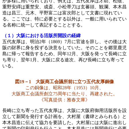
が多様に用いられており、例えば、五代友厚は才助、松陰、
重野安繹は重埜安、成斎、小松帯刀は玄蕃頭、観瀾、本木昌
造は昌三、元木、平野富二は富次郎として文書に現れてい
る。ここでは、特に必要とする以外は、一般に用いられてい
る名称に統一して表記することとする。
（１）大阪における活版所開設の経緯
五代友厚は、明治2年（1869）7月に官途を辞し、その後は大
阪の財界に身を投ずる決意をしていた。そのことを郷里鹿児
島に帰って報告するため、同年12月、大阪を発って長崎に立
ち寄り、翌年1月、大阪に戻る途次、再び長崎に立ち寄って
いる。
図19－1 大阪商工会議所前に立つ五代友厚銅像
この銅像は、昭和28年（1953）10月、
大阪商工会議所創立75周年に当たり、再建された。
《写真提供：雅春文庫》
長崎に立ち寄った五代友厚は、大阪に大阪府御用活版所を設
立して新聞を発行する計画を、大村屋（書肆とみられる）と
本木昌造に伝えて協力を要請した。大村屋には大阪に進出し
て新聞の印刷発行を行うこと、本木昌造には新聞発行に必要