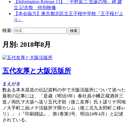
【Information Release 13】「平野富二 生誕の地」碑 建
立 記念祭 特別映像
【本会協力】東京都北区立王子桜中学校『王子桜だよ
り』
検索:
月別: 2018年8月
五代友厚と大阪活版所
まえがき
数ある本木昌造の伝記資料の中で大阪活版所について述べた
最初の記事には、「是歳（明治3年）春社員小幡正蔵酒井三
造ノ両氏ヲ大坂ヘ送リ五代才助（後ニ友厚）氏ト謀リテ同地
ノ大手町ニ始メテ活版所ヲ開カシム（後ニ北九太郎町ニ移レ
リ）」（『印刷雑誌』、第1巻第3号、明治24年4月）と記述
されている。