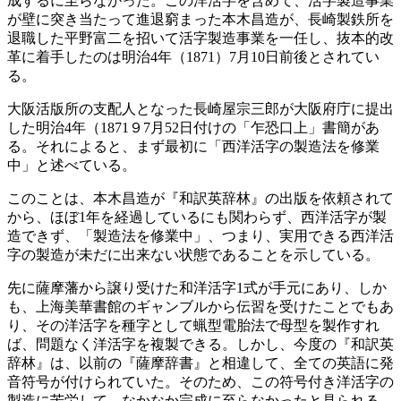
成するに至らなかった。この洋活字を含めて、活字製造事業
が壁に突き当たって進退窮まった本木昌造が、長崎製鉄所を
退職した平野富二を招いて活字製造事業を一任し、抜本的改
革に着手したのは明治4年（1871）7月10日前後とされてい
る。
大阪活版所の支配人となった長崎屋宗三郎が大阪府庁に提出
した明治4年（1871９7月52日付けの「乍恐口上」書簡があ
る。それによると、まず最初に「西洋活字の製造法を修業
中」と述べている。
このことは、本木昌造が『和訳英辞林』の出版を依頼されて
から、ほぼ1年を経過しているにも関わらず、西洋活字が製
造できず、「製造法を修業中」、つまり、実用できる西洋活
字の製造が未だに出来ない状態であることを示している。
先に薩摩藩から譲り受けた和洋活字1式が手元にあり、しか
も、上海美華書館のギャンブルから伝習を受けたことでもあ
り、その洋活字を種字として蝋型電胎法で母型を製作すれ
ば、問題なく洋活字を複製できる。しかし、今度の『和訳英
辞林』は、以前の『薩摩辞書』と相違して、全ての英語に発
音符号が付けられていた。そのため、この符号付き洋活字の
製造に苦労して、なかなか完成に至らなかったと見られる。