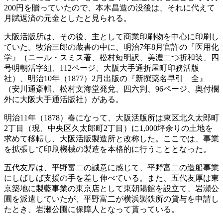
200円を贈っていたので、本木昌造の没後は、それに代えて
月賦返済の元金としたと見られる。
大阪活版所は、その後、主として商業印刷物を中心に印刷し
ていた。牧治三郎の蔵書の中に、明治7年8月官許の『医用化
学』（ニール・スミス著、松村短明訳、美濃二つ折和装、四
号明朝活字組、112ページ、大阪大手通折屋町印務活版
社）、明治10年（1877）2月出版の『新撰薬名早引 全』
（安川通斎輯、松村文海堂発兌、四六判、96ページ、奥付欄
外に大阪大手通活版社）がある。
明治11年（1878）春になって、大阪活版所は東区北久太郎町
2丁目（現、中央区久太郎町2丁目）に1,000坪余りの土地を
求めて移転し、大阪活版製造所と改称した。ここでは、事業
を拡張して印刷機械の製造を本格的に行うこととなった。
五代友厚は、平野富二の誠意に感じて、平野富二の造船事業
にしばしば支援の手を差し伸べている。また、五代友厚は東
京築地に製藍事業の東京店として東朝陽館を設立て、岩瀬公
圃を派遣していたが、平野富二が横浜製鉄所の貸与を申請し
たとき、岩瀬公圃に保障人となって貰っている。