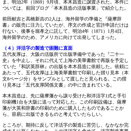
ま、明治2年（1869）9月頃、本木昌造に譲渡された。本件に
ついては、前回ブログ「本木昌造の活版事業」で紹介した。
前田献吉と高橋新吉の2人は、海外留学の準備と『薩摩辞
書』の販売に注力していたが、序文の作成と官許申請だけは
行ない、後事を堀孝之に託して、明治4年（1871）1月4日、
海外留学のため、アメリカに向けて出発してしまった。
（４）洋活字の製造で困難に直面
五代友厚は、大阪の活版所で出版準備中であった『二十一
史』を中止し、それに代えて上海の美華書館で再版を予定し
ていた『和訳英辞林』の出版を本木昌造に依頼した。依頼に
あたって、五代友厚は上海美華書館で印刷した摺り見本（本
文8ページ分）をサンプルとして渡したと見られる。この摺
り見本は「五代友厚関係文書」の中に含まれている。
本木昌造は、先に薩摩藩から譲り受けた和洋活字1式と手引
印刷機1台を大阪に送って対応した。この印刷設備は、薩摩
藩が大英和辞書の印刷のために購入したものであることか
ら、容易に出版できるものと考えていたらしい。
ところが、期待に反して洋活字の製造に苦労し、なかなか完