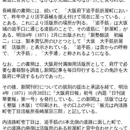
長崎屋の書簡には、続いて、「大阪府下追手筋折屋町におい
て、昨年中より活字器械を据え付けて現在に至っている。」
とある。これにより活版所の場所が判る。「追手筋」は大坂
城の追手口に通じる道筋のことで、その道筋に「折屋町」が
ある。明治4年（1871）2月に出版された『新塾餘談 初編
二』には、製本賣弘所のひとつとして「大坂 大手筋折屋
町 活版所」と表示されている。「追手筋」は昔からの呼称
で、「大手筋」、「大手通」と称されるようになる。
なお、この書簡は、大阪府付属御用活版所として、府庁で必
要な書籍類を調進し新聞記事を毎日印行することの免許を大
阪府に申請するものであった。
その後、新聞刊行についての規則の提出と承認を経て、明治
4年（1871）10月28日に『大阪府日報』初号（内題『日刊波
華要報』第一号）を発行している。この新聞は、活版ではな
く整版（木版）で印刷され、その口上の中に「板元は内淡路
町壱丁目活板所長崎屋宗三郎」と記している。
内淡路町壱丁目は、追手筋の1本北側の道路に面した町で、
その道路の南側は活版所のある折屋町と背中合わせとなって