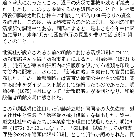
追々盛大になったところ、過日の火災で器械を残らず焼失し
た。しかし、このまま廃業するのも遺憾とのことで、同社取
締役伊藤鋳之助氏は株主に相談して都合1,000円余りの資金
を調達し、この度、活版器械買入のため上京し、築地の平野
活版所で調達中である。同氏によると、是非とも今年中に函
館に帰り、来年1月から函館市庁の長屋を借りて活版所を開
くとのこと。」
北溟社が設立される以前の函館における活版印刷について、
函館市編さん室編『函館市史』によると、明治6年（1873）8
月、開拓使が東京出張所内に活版所を設けて布達類を印刷し
て管内に配布し、さらに、『新報節略』を発行して官員に配
布した。この『新報節略』は東京の新聞の中から北海道に関
する記事をダイジェスト版として編輯したものであった。明
治8年（1875）4月になって『新報節略』が廃刊となり、印刷
設備は函館支局に移された。
この印刷設備に注目した伊藤鋳之助は賛同者の大矢佐市、魁
文社社中と連名で「活字版器械拝借願」を提出した。途中、
魁文社社中の者たちは本業多忙を理由に脱退したが、明治9
年（1876）3月23日になって、「60日間、試験として函館支
庁発令の公布達類に限り印刷」として貸与が認められた。同