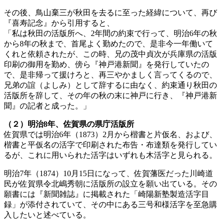
その後、鳥山棄三が秋田を去るに至った経緯について、再び
『喜寿記念』から引用すると、
「私は秋田の活版所へ、2年間の約束で行って、明治6年の秋
から8年の秋まで、首尾よく勤めたので、是非今一年働いて
くれと依頼されたが、この時、兄の茂中貞次が兵庫県の活版
印刷の御用を勤め、傍ら『神戸港新聞』を発行していたの
で、是非帰って援けろと、再三やかましく言ってくるので、
兄弟の誼（よしみ）として辞するに由なく、約束通り秋田の
活版所を辞して、その年の秋の末に神戸に行き、『神戸港新
聞』の記者と成った。」
（２）明治8年、佐賀県
の県庁活版所
佐賀県では明治6年（1873）2月から楷書と片仮名、および、
楷書と平仮名の活字で印刷された布告・布達類を発行してい
るが、これに用いられた活字はいずれも木活字と見られる。
明治7年（1874）10月15日になって、佐賀藩医だった川崎道
民が佐賀県令北嶋秀朝に活版所の設立を願い出ている。その
願書には『新聞雑誌』に掲載された「崎陽新塾製造活字目
録」が添付されていて、その中にある三号和様活字を至急購
入したいと述べている。