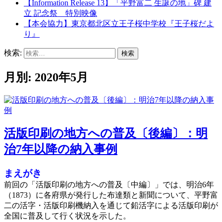
【Information Release 13】「平野富二 生誕の地」碑 建
立 記念祭 特別映像
【本会協力】東京都北区立王子桜中学校『王子桜だよ
り』
検索:
月別: 2020年5月
活版印刷の地方への普及〔後編〕：明
治7年以降の納入事例
まえがき
前回の「活版印刷の地方への普及〔中編〕」では、明治6年
（1873）に各府県が発行した布達類と新聞について、平野富
二の活字・活版印刷機納入を通じて鉛活字による活版印刷が
全国に普及して行く状況を示した。