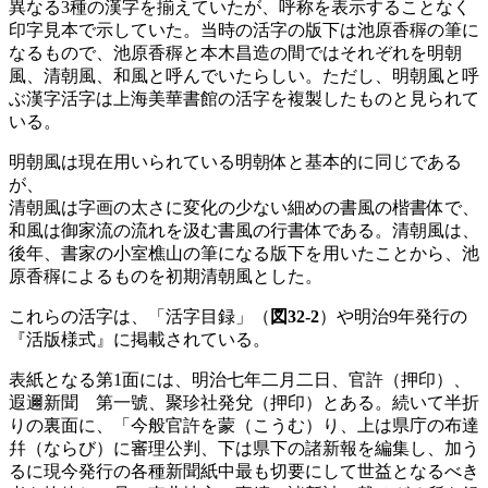
異なる3種の漢字を揃えていたが、呼称を表示することなく
印字見本で示していた。当時の活字の版下は池原香稺の筆に
なるもので、池原香稺と本木昌造の間ではそれぞれを明朝
風、清朝風、和風と呼んでいたらしい。ただし、明朝風と呼
ぶ漢字活字は上海美華書館の活字を複製したものと見られて
いる。
明朝風は現在用いられている明朝体と基本的に同じである
が、
清朝風は字画の太さに変化の少ない細めの書風の楷書体で、
和風は御家流の流れを汲む書風の行書体である。清朝風は、
後年、書家の小室樵山の筆になる版下を用いたことから、池
原香稺によるものを初期清朝風とした。
これらの活字は、「活字目録」（
図32‐2
）や明治9年発行の
『活版様式』に掲載されている。
表紙となる第1面には、明治七年二月二日、官許（押印）、
遐邇新聞 第一號、聚珍社発兌（押印）とある。続いて半折
りの裏面に、「今般官許を蒙（こうむ）り、上は県庁の布達
幷（ならび）に審理公判、下は県下の諸新報を編集し、加う
るに現今発行の各種新聞紙中最も切要にして世益となるべき