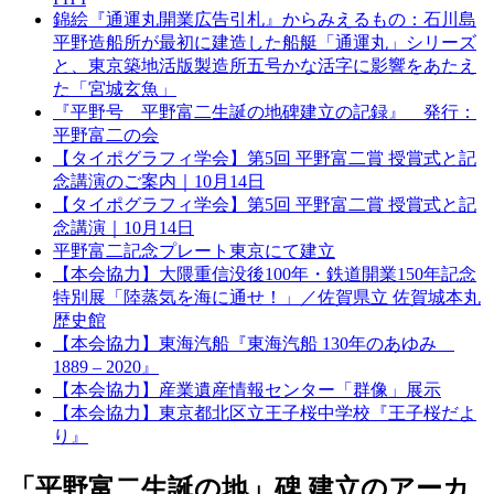
錦絵『通運丸開業広告引札』からみえるもの：石川島
平野造船所が最初に建造した船艇「通運丸」シリーズ
と、東京築地活版製造所五号かな活字に影響をあたえ
た「宮城玄魚」
『平野号 平野富二生誕の地碑建立の記録』 発行：
平野富二の会
【タイポグラフィ学会】第5回 平野富二賞 授賞式と記
念講演のご案内｜10月14日
【タイポグラフィ学会】第5回 平野富二賞 授賞式と記
念講演｜10月14日
平野富二記念プレート東京にて建立
【本会協力】大隈重信没後100年・鉄道開業150年記念
特別展「陸蒸気を海に通せ！」／佐賀県立 佐賀城本丸
歴史館
【本会協力】東海汽船『東海汽船 130年のあゆみ
1889 – 2020』
【本会協力】産業遺産情報センター「群像」展示
【本会協力】東京都北区立王子桜中学校『王子桜だよ
り』
「平野富二生誕の地」碑 建立のアーカ