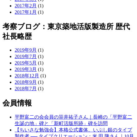
2017年2月
(1)
2017年1月
(1)
考察ブログ：東京築地活版製造所 歴代
社長略歴
2019年9月
(1)
2019年7月
(1)
2019年5月
(1)
2019年3月
(1)
2018年12月
(1)
2018年9月
(1)
2018年7月
(1)
会員情報
平野富二の会会員の笹井祐子さん｜長崎の「平野富二
生誕の地」碑と「新町活版所跡」碑を訪問
【ちいさな勉強会】本格公式書体、いぶし銀のタイプ
製作者 ── タイプクリエーション：米 田 隆さん｜10月