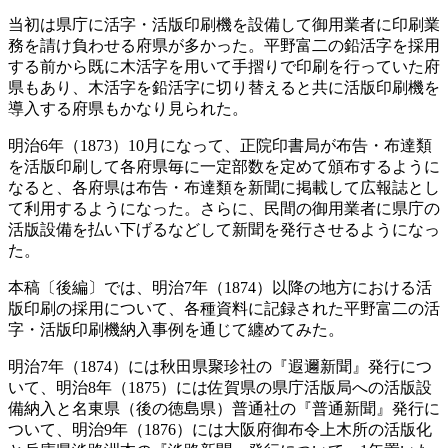
当初は県庁に活字・活版印刷機を設備して御用業者に印刷業
務を請け負わせる府県が多かった。平野富二の鉛活字を採用
する前から既に木活字を用いて手摺りで印刷を行っていた府
県もあり、木活字を鉛活字に切り替えると共に活版印刷機を
導入する府県もかなり見られた。
明治6年（1873）10月になって、正院印書局が布告・布達類
を活版印刷して各府県毎に一定部数を定めて頒布するように
なると、各府県は布告・布達類を新聞に掲載して広報誌とし
て利用するようになった。さらに、民間の御用業者に県庁の
活版設備を払い下げるなどして新聞を発行させるようになっ
た。
本稿〔後編〕では、明治7年（1874）以降の地方における活
版印刷の採用について、各種資料に記録された平野富二の活
字・活版印刷機納入事例を通じて纏めてみた。
明治7年（1874）には秋田県聚珍社の『遐邇新聞』発行につ
いて、明治8年（1875）には佐賀県の県庁活版局への活版設
備納入と名東県（後の徳島県）普通社の『普通新聞』発行に
ついて、明治9年（1876）には大阪府御布令上木所の活版化