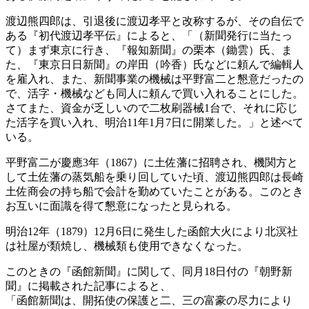
渡辺熊四郎は、引退後に渡辺孝平と改称するが、その自伝で
ある『初代渡辺孝平伝』によると、「（新聞発行に当たっ
て）まず東京に行き、『報知新聞』の栗本（鋤雲）氏、ま
た、『東京日日新聞』の岸田（吟香）氏などに頼んで編輯人
を雇入れ、また、新聞事業の機械は平野富二と懇意だったの
で、活字・機械なども同人に頼んで買い入れることにした。
さてまた、資金が乏しいので二枚刷器械1台で、それに応じ
た活字を買い入れ、明治11年1月7日に開業した。」と述べて
いる。
平野富二が慶應3年（1867）に土佐藩に招聘され、機関方と
して土佐藩の蒸気船を乗り回していた頃、渡辺熊四郎は長崎
土佐商会の持ち船で会計を勤めていたことがある。このとき
お互いに面識を得て懇意になったと見られる。
明治12年（1879）12月6日に発生した函館大火により北溟社
は社屋が類焼し、機械類も使用できなくなった。
このときの『函館新聞』に関して、同月18日付の『朝野新
聞』に掲載された記事によると、
「函館新聞は、開拓使の保護と二、三の富豪の尽力により