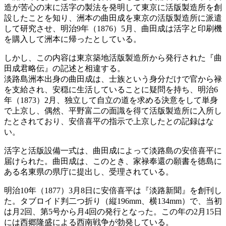
造が苦心の末に活字の製法を発明して東京に活版製造所を創
設したことを知り、洲本の曲田成を東京の活版製造所に派遣
して研究させ、明治9年（1876）5月、曲田成は活字と印刷機
を購入して洲本に帰ったとしている。
しかし、この内容は東京築地活版製造所から発行された『曲
田成君略伝』の記述と相違する。
淡路島洲本出身の曲田成は、士族という身分だけで官から禄
を支給され、安穏に生活していることに疑問を持ち、明治6
年（1873）2月、独立して自立の道を求める決意をして単身
で上京し、偶然、平野富二の面識を得て活版製造所に入所し
たとされており、安倍喜平の指示で上京したとの記録はな
い。
活字と活版設備一式は、曲田成によって淡路島の安倍喜平に
届けられた。曲田成は、このとき、家禄奉還の願書を徳島に
ある名東県の県庁に提出し、受理されている。
明治10年（1877）3月8日に安倍喜平は『淡路新聞』を創刊し
た。タブロイド判二つ折り（縦196mm、横134mm）で、当初
は月2回、第5号から月4回の発行となった。この年の2月15日
には西郷隆盛による西南戦争が勃発している。