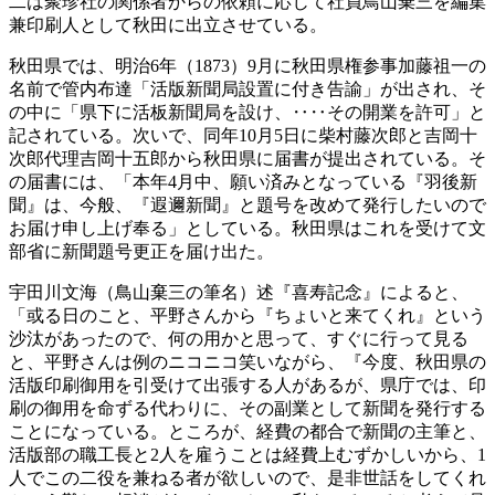
二は聚珍社の関係者からの依頼に応じて社員鳥山棄三を編集
兼印刷人として秋田に出立させている。
秋田県では、明治6年（1873）9月に秋田県権参事加藤祖一の
名前で管内布達「活版新聞局設置に付き告諭」が出され、そ
の中に「県下に活板新聞局を設け、‥‥その開業を許可」と
記されている。次いで、同年10月5日に柴村藤次郎と吉岡十
次郎代理吉岡十五郎から秋田県に届書が提出されている。そ
の届書には、「本年4月中、願い済みとなっている『羽後新
聞』は、今般、『遐邇新聞』と題号を改めて発行したいので
お届け申し上げ奉る」としている。秋田県はこれを受けて文
部省に新聞題号更正を届け出た。
宇田川文海（鳥山棄三の筆名）述『喜寿記念』によると、
「或る日のこと、平野さんから『ちょいと来てくれ』という
沙汰があったので、何の用かと思って、すぐに行って見る
と、平野さんは例のニコニコ笑いながら、『今度、秋田県の
活版印刷御用を引受けて出張する人があるが、県庁では、印
刷の御用を命ずる代わりに、その副業として新聞を発行する
ことになっている。ところが、経費の都合で新聞の主筆と、
活版部の職工長と2人を雇うことは経費上むずかしいから、1
人でこの二役を兼ねる者が欲しいので、是非世話をしてくれ