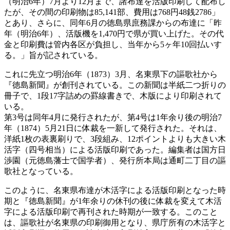
（明治6年）7月より12月まで、諸布達を活版印刷して配布し
たが、その間の印刷物は85,141部、費用は768円48銭2786」
とあり、さらに、同年6月の徳島県庶務課からの布達に「昨
年（明治6年）、活版機を1,470円で県が買い上げた。その代
金と印刷費は管内各区が負担し、当年から5ヶ年10回払いす
る。」旨が記されている。
これに先立つ明治6年（1873）3月、名東県下の謳歌社から
『徳島新聞』が創刊されている。この新聞は半紙二つ折りの
冊子で、1段17字詰めの罫線書きで、木版により印刷されて
いる。
第3号は同年4月に発行されたが、第4号は1年余り後の明治7
年（1874）5月21日に体裁を一新して発行された。それは、
洋紙1枚の表裏刷りで、3段組み、12ポイントよりも大きい木
活字（四号相当）による活版印刷であった。編集者は国方日
渉園（元徳島藩士で国学者）、発行所本局は通町二丁目の謳
歌社となっている。
このように、名東県布達が木活字による活版印刷となった時
期と『徳島新聞』が1年余りの休刊の後に体裁を変えて木活
字による活版印刷で再刊された時期が一致する。このこと
は、謳歌社が名東県の印刷御用となり、県庁所有の木活字と