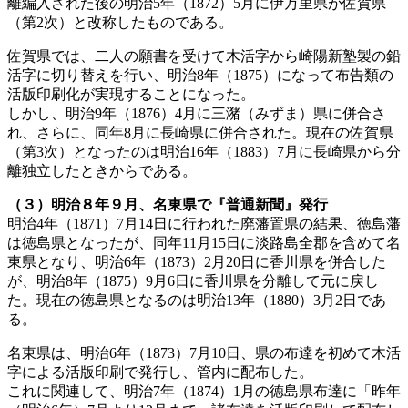
離編入された後の明治5年（1872）5月に伊万里県が佐賀県
（第2次）と改称したものである。
佐賀県では、二人の願書を受けて木活字から崎陽新塾製の鉛
活字に切り替えを行い、明治8年（1875）になって布告類の
活版印刷化が実現することになった。
しかし、明治9年（1876）4月に三潴（みずま）県に併合さ
れ、さらに、同年8月に長崎県に併合された。現在の佐賀県
（第3次）となったのは明治16年（1883）7月に長崎県から分
離独立したときからである。
（３）明治８年９月、名東県で『普通新聞』発行
明治4年（1871）7月14日に行われた廃藩置県の結果、徳島藩
は徳島県となったが、同年11月15日に淡路島全郡を含めて名
東県となり、明治6年（1873）2月20日に香川県を併合した
が、明治8年（1875）9月6日に香川県を分離して元に戻し
た。現在の徳島県となるのは明治13年（1880）3月2日であ
る。
名東県は、明治6年（1873）7月10日、県の布達を初めて木活
字による活版印刷で発行し、管内に配布した。
これに関連して、明治7年（1874）1月の徳島県布達に「昨年