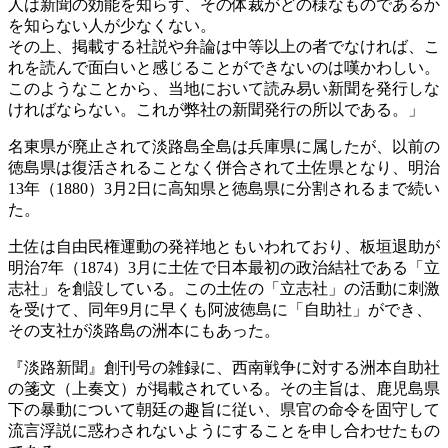
人は新聞の効能を知らず、その体裁がどの様なものであるか
を知らない人が少なくない。
その上、掲載する社説や弁論は中等以上の者でなければ、こ
れを読んで面白いと感じることができないのは嘆かわしい。
このようなことから、当地において読み易い新聞を発行しな
ければならない。これが弊社の新聞発行の所以である。」
名東県が廃止されて淡路島全島は兵庫県に属したが、以前の
徳島県は復活されることなく併合されて土佐県となり、明治
13年（1880）3月2日に高知県と徳島県に分割されるまで続い
た。
土佐は自由民権運動の発祥地ともいわれており、板垣退助が
明治7年（1874）3月に土佐で日本最初の政治結社である「立
志社」を創設している。この土佐の「立志社」の活動に刺激
を受けて、同年9月に早くも阿波徳島に「自助社」ができ、
その支社が淡路島の洲本にもあった。
『淡路新聞』創刊号の雑録に、西南戦争に対する洲本自助社
の箋文（上奏文）が掲載されている。その主旨は、鹿児島県
下の暴動について朝廷の趣旨に従い、県官の命令を固守して
流言浮説に惑わされないようにすることを申し合わせたもの