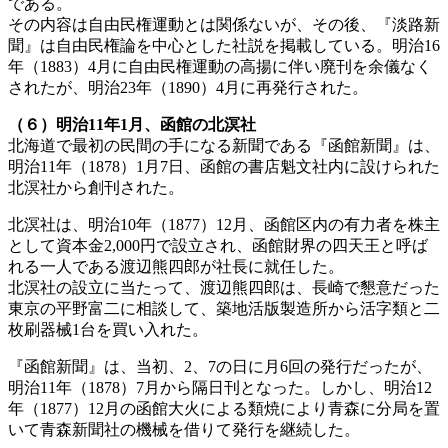
である。
その内容は自由民権運動とは関係ないが、その後、『淡路新
聞』は自由民権論を中心とした社説を掲載している。明治16
年（1883）4月に自由民権運動の高揚に伴い廃刊を余儀なく
されたが、明治23年（1890）4月に再発行された。
（６）明治11年1月、函館の北溟社
北海道で最初の民間の手になる新聞である『函館新聞』は、
明治11年（1878）1月7日、函館の書店魁文社内に設けられた
北溟社から創刊された。
北溟社は、明治10年（1877）12月、函館区内の有力者を株主
として資本金2,000円で設立され、函館財界の四天王と呼ば
れる一人である渡辺熊四郎が社長に就任した。
北溟社の設立に当たって、渡辺熊四郎は、長崎で懇意だった
東京の平野富二に相談して、築地活版製造所から活字類と二
枚刷器械1台を買い入れた。
『函館新聞』は、当初、2、7の日に月6回の発行だったが、
明治11年（1878）7月から隔日刊となった。しかし、明治12
年（1877）12月の函館大火による類焼により青森に分局を置
いて青森新聞社の機械を借りて発行を継続した。