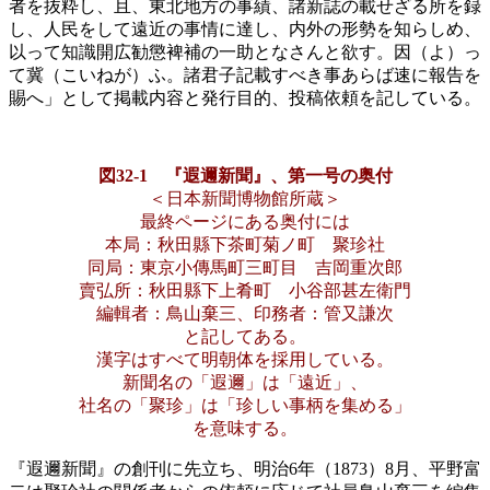
者を抜粋し、且、東北地方の事績、諸新誌の載せざる所を録
し、人民をして遠近の事情に達し、内外の形勢を知らしめ、
以って知識開広勧懲裨補の一助となさんと欲す。因（よ）っ
て冀（こいねが）ふ。諸君子記載すべき事あらば速に報告を
賜へ」として掲載内容と発行目的、投稿依頼を記している。
図32‐1 『遐邇新聞』、第一号の奥付
＜日本新聞博物館所蔵＞
最終ページにある奥付には
本局：秋田縣下茶町菊ノ町 聚珍社
同局：東京小傳馬町三町目 吉岡重次郎
賣弘所：秋田縣下上肴町 小谷部甚左衛門
編輯者：鳥山棄三、印務者：管又謙次
と記してある。
漢字はすべて明朝体を採用している。
新聞名の「遐邇」は「遠近」、
社名の「聚珍」は「珍しい事柄を集める」
を意味する。
『遐邇新聞』の創刊に先立ち、明治6年（1873）8月、平野富