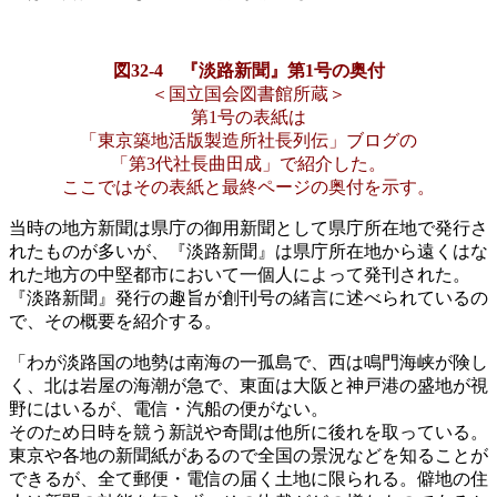
図32‐4 『淡路新聞』第1号の奥付
＜国立国会図書館所蔵＞
第1号の表紙は
「東京築地活版製造所社長列伝」ブログの
「第3代社長曲田成」で紹介した。
ここではその表紙と最終ページの奥付を示す。
当時の地方新聞は県庁の御用新聞として県庁所在地で発行さ
れたものが多いが、『淡路新聞』は県庁所在地から遠くはな
れた地方の中堅都市において一個人によって発刊された。
『淡路新聞』発行の趣旨が創刊号の緒言に述べられているの
で、その概要を紹介する。
「わが淡路国の地勢は南海の一孤島で、西は鳴門海峡が険し
く、北は岩屋の海潮が急で、東面は大阪と神戸港の盛地が視
野にはいるが、電信・汽船の便がない。
そのため日時を競う新説や奇聞は他所に後れを取っている。
東京や各地の新聞紙があるので全国の景況などを知ることが
できるが、全て郵便・電信の届く土地に限られる。僻地の住