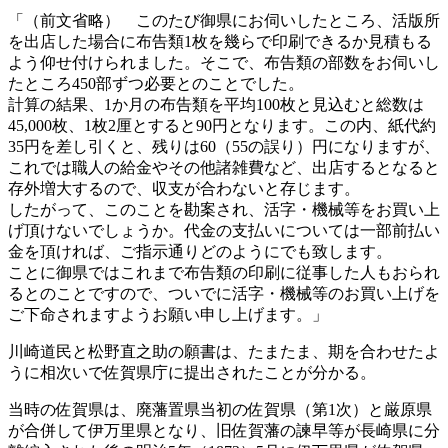
「（前文省略） このたび御県にお伺いしたところ、活版所
を出店した場合に布告類1枚を幾らで印刷できるか見積もる
よう仰せ付けられました。そこで、布告類の部数をお伺いし
たところ450部ずつ必要とのことでした。
計算の結果、1か月の布告類を平均100枚と見込むと総数は
45,000枚、1枚2厘とすると90円となります。この内、紙代約
35円を差し引くと、残りは60（55の誤り）円になりますが、
これでは職人の給金やその他諸雑費など、出店するとなると
存外増大するので、収支が合わないと存じます。
したがって、このことを勘案され、活字・機械等をお買い上
げ頂けないでしょうか。代金の支払いについては一部前払い
金を頂ければ、ご指示通りどのようにでも致します。
ことに御県ではこれまで布告類の印刷に従事した人もおられ
るとのことですので、ついでに活字・機械等のお買い上げを
ご下命されますようお願い申し上げます。」
川崎道民と松野直之助の願書は、たまたま、期を合わせたよ
うに相次いで佐賀県庁に提出されたことが分かる。
当時の佐賀県は、廃藩置県当初の佐賀県（第1次）と厳原県
が合併して伊万里県となり、旧佐賀藩の諫早等が長崎県に分