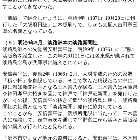
すことができなかった。
〔前編〕で紹介したように、明治4年（1871）10月28日に刊
行した『大阪府日誌』は木版刷りで、しかも支配人吉田宗三
郎の名義となっている。
（５）明治9年5月、淡路洲本の淡路新聞社
淡路島洲本の先覚者安部喜平は、明治9年（1876）に自宅に
活版所を設立した。この年の8月21日には名東県が廃されて
淡路島全島が兵庫県に編入されている。
安倍喜平は、慶應2年（1866）2月、人材養成のための家塾
「積小軒」を創設している。そこで学んだ精鋭たちの中に、
後に報知新聞社主となる三木善八が居る。三木善八は兵庫県
令神田孝平の招きを受けて神戸で『神戸港新聞』を発行した
が、その後、安倍喜平の招きで郷里の淡路島に戻り、淡路新
聞社の社員となって『淡路新聞』発行に協力している。
このことから、安倍喜平は、活版所開設に当たって、三木善
八に相談して、茂中貞次を通じて平野富二から活字と活版設
備の購入が行われたと見られる。
『洲本市史』など地元の資料によると、安部喜平は、本木昌