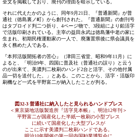
全文を掲載しており、廃刊の理由を暗示している。
それに代えたかのように、同年9月21日、『普通新聞』が普
通社（徳島裏ノ町）から創刊された。『普通新聞』の創刊号
はタブロイド判二つ折り、4ページ物で、3段組により鉛活字
で活版印刷されている。主宰の益田永武は徳島藩中老の家に
生まれ、初期民権運動家の一人で、廃藩置県後に県会議員を
永く務めた人である。
『本邦活版開拓者の苦心』（津田三省堂、昭和9年11月）に
よると、「明治9年、四国に普及社（普通社の誤り）と云う
のが出来て、美濃判二枚刷のハンド2台と活字、その他付属
品一切を送付した。」とある。このことから、活字・活版印
刷機など一式を平野富二が納入したことが判る。
図32‐3 普通社に納入したと見られるハンドプレス
＜東京築地活版製造所『活字見本帳』、明治12年刊＞
平野富二が国産化した半紙一枚刷の小型プレス
に続いて国産化した大型プレスが
ここに示す美濃判二枚刷ハンドである。
明治10年開催の第一回内国勧業博覧会に