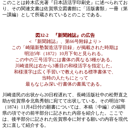
このことは鈴木広光著『日本語活字印刷史』に述べられてお
り、その関連文書は佐賀県立図書館に「活版書類」一冊（第
一課編）として所蔵されているとのことである。
図32‐2 『新聞雑誌』の広告
＜『新聞雑誌』、第66号附録より＞
この「崎陽新塾製造活字目録」が掲載された時期は
明治5年（1872）10月下旬と見られる。
この中の三号活字には書体の異なる3種がある。
川崎道民は右から3番目の和様活字を指定した。
和様漢字は広く手習いで教えられる標準書体で、
当時の人たちにとって
最もなじみ深い行書体の書風である。
川崎道民の出状から20日程遅れて、長崎活版社中の松野直之
助が佐賀県令北島秀朝に宛てて出状している。その明治7年
（1874）11月4日付の願書については、本稿〔中編〕の福岡
県の項でその前半部分に記された内容を紹介した。ここで
は、後半部分に記された佐賀県令に対する願いの内容を現代
文に直して紹介する。