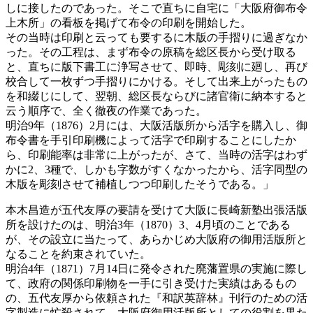
しに接したのであった。そこで直ちに自宅に「大阪府御布令
上木所」の看板を掲げて布令の印刷を開始した。
その当時は印刷と云っても要するに木版の手摺りに過ぎなか
った。その工程は、まず布令の原稿を総区長から受け取る
と、直ちに版下書工に浄写させて、即時、彫刻に廻し、再び
校合して一枚ずつ手摺りにかける。そして出来上がったもの
を和綴じにして、翌朝、総区長ならびに諸官衛に納本すると
云う順序で、全く徹夜の作業であった。
明治9年（1876）2月には、大阪活版所から活字を購入し、御
布令書を手引印刷機によって活字で印刷することにしたか
ら、印刷能率は非常に上がったが、さて、当時の活字はわず
かに2、3種で、しかも字数がすくなかったから、活字同型の
木版を彫刻させて補植しつつ印刷したそうである。」
本木昌造が五代友厚の要請を受けて大阪に長崎新塾出張活版
所を設けたのは、明治3年（1870）3、4月頃のことである
が、その設立に当たって、あらかじめ大阪府の御用活版所と
なることを約束されていた。
明治4年（1871）7月14日に発令された廃藩置県の実施に際し
て、政府の関係印刷物を一手に引き受けた実績はあるもの
の、五代友厚から依頼された『和訳英辞林』刊行のための活
字製造に忙殺されて、大阪府御用活版所としての役割を果た