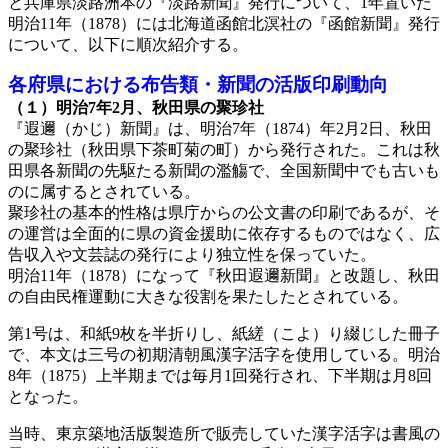
と兵庫県淡路洲本の『淡路新聞』発行について、1年置いた
明治11年（1878）には北海道函館北溟社の『函館新聞』発行
について、以下に順次紹介する。
各府県における布告類・新聞の活版印刷動向
（１）明治7年2月、秋田県の聚珍社
『遐邇（かじ）新聞』は、明治7年（1874）年2月2日、秋田
の聚珍社（秋田県下茶町菊の町）から発行された。これは秋
田県各新聞の先駆たる新聞の濫觴で、全国新聞中でも古いも
のに属するとされている。
聚珍社の基本的性格は県庁からの公文書の印刷であるが、そ
の運営は全面的に県の資金援助に依存するものではなく、広
告収入や文芸誌の発行により独立性を保っていた。
明治11年（1878）になって『秋田遐邇新聞』と改題し、秋田
の自由民権運動に大きな役割を果たしたとされている。
第1号は、和紙9枚を半折りし、紙縒（こよ）り綴じした冊子
で、本文は三号の初期清朝風漢字活字を使用している。明治
8年（1875）上半期までは毎月1回発行され、下半期は月8回
となった。
当時、東京築地活版製造所で販売していた漢字活字は書風の