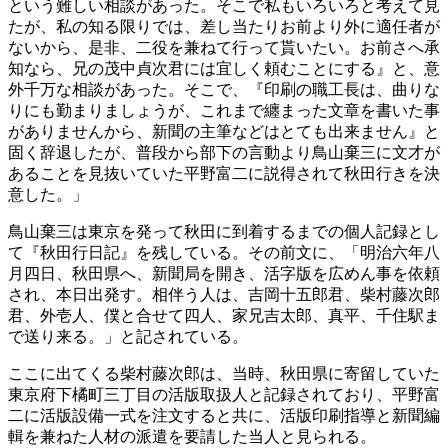
という難しい相談があった。そこで私もいろいろと考えて見
たが、私の知る限りでは、差し当たりお前より外に適任者が
ないから、是非、二役を兼ねて行って貰いたい。お前さへ承
知なら、兄の茂中貞次君には宜しく頼むことにする』と、意
外千万な相談があった。そこで、『印刷の職工長は、曲りな
りにも勤まりましょうが、これまで纏まった文章を書いた事
がありませんから、新聞の主筆などはとても出来ません』と
固く辞退したが、普段から部下の言動より鳥山棄三に文才が
あることを見抜いていた平野富二に説得されて秋田行きを決
意した。」
鳥山棄三は東京を発って秋田に到着するまでの個人記録とし
て『秋田行日記』を残している。その前文に、「明治六年八
月四日、秋田県へ、新聞局を開き、活字版を広めん事を依頼
され、本日出発す。相伴う人は、吉岡十五郎君、柴村藤次郎
君、外壱人、僕と合せて四人、家兄吉太郎、真平、千住駅ま
で送り来る。」と記されている。
ここに出てくる柴村藤次郎は、当時、秋田県に寄留していた
東京府下橘町三丁目の活版取扱人と記録されており、平野富
二に活版設備一式を注文すると共に、活版印刷指導と新聞編
輯を兼ねた人材の派遣を要請した当人と見られる。