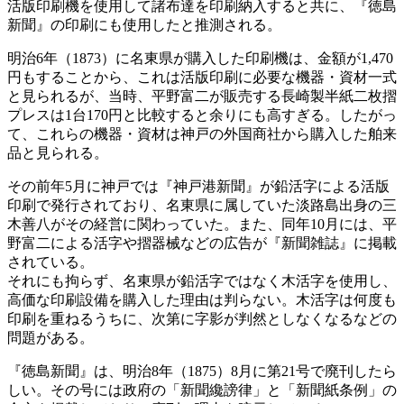
活版印刷機を使用して諸布達を印刷納入すると共に、『徳島
新聞』の印刷にも使用したと推測される。
明治6年（1873）に名東県が購入した印刷機は、金額が1,470
円もすることから、これは活版印刷に必要な機器・資材一式
と見られるが、当時、平野富二が販売する長崎製半紙二枚摺
プレスは1台170円と比較すると余りにも高すぎる。したがっ
て、これらの機器・資材は神戸の外国商社から購入した舶来
品と見られる。
その前年5月に神戸では『神戸港新聞』が鉛活字による活版
印刷で発行されており、名東県に属していた淡路島出身の三
木善八がその経営に関わっていた。また、同年10月には、平
野富二による活字や摺器械などの広告が『新聞雑誌』に掲載
されている。
それにも拘らず、名東県が鉛活字ではなく木活字を使用し、
高価な印刷設備を購入した理由は判らない。木活字は何度も
印刷を重ねるうちに、次第に字影が判然としなくなるなどの
問題がある。
『徳島新聞』は、明治8年（1875）8月に第21号で廃刊したら
しい。その号には政府の「新聞纔謗律」と「新聞紙条例」の