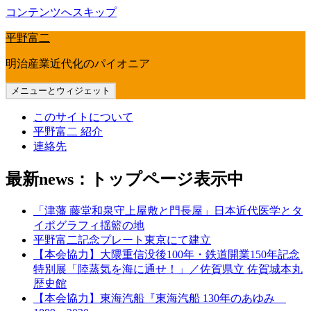
コンテンツへスキップ
平野富二
明治産業近代化のパイオニア
メニューとウィジェット
このサイトについて
平野富二 紹介
連絡先
最新news：トップページ表示中
「津藩 藤堂和泉守上屋敷と門長屋」日本近代医学とタ
イポグラフィ揺籃の地
平野富二記念プレート東京にて建立
【本会協力】大隈重信没後100年・鉄道開業150年記念
特別展「陸蒸気を海に通せ！」／佐賀県立 佐賀城本丸
歴史館
【本会協力】東海汽船『東海汽船 130年のあゆみ