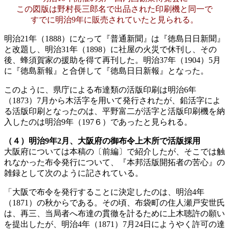
この図版は野村長三郎名で出品された印刷機と同一で
すでに明治9年に販売されていたと見られる。
明治21年（1888）になって『普通新聞』は『徳島日日新聞』
と改題し、明治31年（1898）に社屋の火災で休刊し、その
後、蜂須賀家の援助を得て再刊した。明治37年（1904）5月
に『徳島新報』と合併して『徳島日日新報』となった。
このように、県庁による布達類の活版印刷は明治6年
（1873）7月から木活字を用いて発行されたが、鉛活字によ
る活版印刷となったのは、平野富二が活字と活版印刷機を納
入したのは明治9年（197６）であったと見られる。
（４）明治9年2月、大阪府の御布令上木所で活版採用
大阪府については本稿の〔前編〕で紹介したが、そこでは触
れなかった布令発行について、『本邦活版開拓者の苦心』の
雑録として次のように記されている。
「大阪で布令を発行することに決定したのは、明治4年
（1871）の秋からである。その頃、布袋町の住人瀬戸安世氏
は、再三、当局者へ布達の貫徹を計るために上木聴許の願い
を提出したが、明治4年（1871）7月24日にようやく許可の達