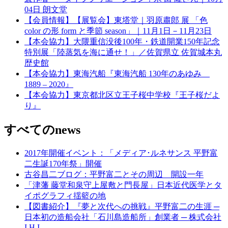
04日 朗文堂
【会員情報】【展覧会】東塔堂｜羽原肅郎 展 「色
color の形 form と季節 season」｜11月1日－11月23日
【本会協力】大隈重信没後100年・鉄道開業150年記念
特別展「陸蒸気を海に通せ！」／佐賀県立 佐賀城本丸
歴史館
【本会協力】東海汽船『東海汽船 130年のあゆみ
1889 – 2020』
【本会協力】東京都北区立王子桜中学校『王子桜だよ
り』
すべてのnews
2017年開催イベント：「メディア･ルネサンス 平野富
二生誕170年祭」開催
古谷昌二ブログ：平野富二とその周辺 開設一年
「津藩 藤堂和泉守上屋敷と門長屋」日本近代医学とタ
イポグラフィ揺籃の地
【図書紹介】『夢と次代への挑戦』平野富二の生涯 ─
日本初の造船会社「石川島造船所」創業者 ─ 株式会社
I H I