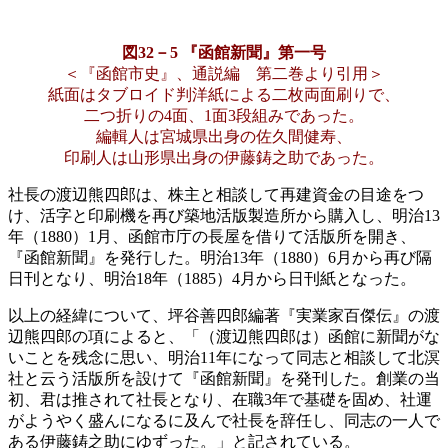
図32－5 『函館新聞』第一号
＜『函館市史』、通説編 第二巻より引用＞
紙面はタブロイド判洋紙による二枚両面刷りで、
二つ折りの4面、1面3段組みであった。
編輯人は宮城県出身の佐久間健寿、
印刷人は山形県出身の伊藤鋳之助であった。
社長の渡辺熊四郎は、株主と相談して再建資金の目途をつ
け、活字と印刷機を再び築地活版製造所から購入し、明治13
年（1880）1月、函館市庁の長屋を借りて活版所を開き、
『函館新聞』を発行した。明治13年（1880）6月から再び隔
日刊となり、明治18年（1885）4月から日刊紙となった。
以上の経緯について、坪谷善四郎編著『実業家百傑伝』の渡
辺熊四郎の項によると、「（渡辺熊四郎は）函館に新聞がな
いことを残念に思い、明治11年になって同志と相談して北溟
社と云う活版所を設けて『函館新聞』を発刊した。創業の当
初、君は推されて社長となり、在職3年で基礎を固め、社運
がようやく盛んになるに及んで社長を辞任し、同志の一人で
ある伊藤鋳之助にゆずった。」と記されている。