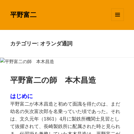
平野富二
メニュ
ーとウ
ィジェ
ット
カテゴリー: オランダ通詞
平野富二の師 本木昌造
はじめに
平野富二が本木昌造と初めて面識を得たのは、まだ
幼名の矢次富次郎を名乗っていた頃であった。それ
は、文久元年（1861）4月に製鉄所機関士見習とし
て抜擢されて、長崎製鉄所に配属された時と見られ
る。伝習掛を兼務していた本木昌造は、平野富二が