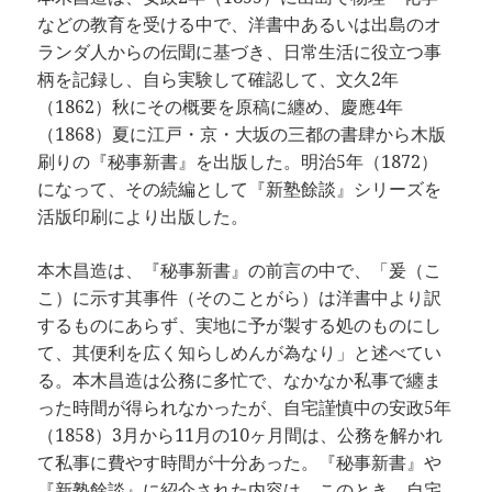
などの教育を受ける中で、洋書中あるいは出島のオ
ランダ人からの伝聞に基づき、日常生活に役立つ事
柄を記録し、自ら実験して確認して、文久2年
（1862）秋にその概要を原稿に纏め、慶應4年
（1868）夏に江戸・京・大坂の三都の書肆から木版
刷りの『秘事新書』を出版した。明治5年（1872）
になって、その続編として『新塾餘談』シリーズを
活版印刷により出版した。
本木昌造は、『秘事新書』の前言の中で、「爰（こ
こ）に示す其事件（そのことがら）は洋書中より訳
するものにあらず、実地に予が製する処のものにし
て、其便利を広く知らしめんが為なり」と述べてい
る。本木昌造は公務に多忙で、なかなか私事で纏ま
った時間が得られなかったが、自宅謹慎中の安政5年
（1858）3月から11月の10ヶ月間は、公務を解かれ
て私事に費やす時間が十分あった。『秘事新書』や
『新塾餘談』に紹介された内容は、このとき、自宅