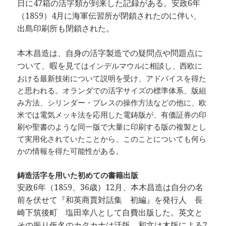
日に47箱の活字類が到来した記録がある。安政6年
（1859）4月に海軍伝習所が閉鎖されたのに伴い、
出島印刷所も閉鎖された。
本木昌造は、自身の活字製造での疑問点や問題点に
ついて、暇を見
てはインデルマウルに相談し、西欧に
おける最新技術について説明を受け、アドバイスを得た
と思われる。オランダでの活字サイズの標準体系、版組
み方法、シリンダー・プレスの操作方法などの他に、欧
米では電気メッキ法を応用した電鋳版が、有価証券の印
刷や聖書のような同一版で大量に印刷する版の複製とし
て実用化されていたことから、このことについても何ら
かの情報を得た可能性がある。
鋳造活字を用いた初めての書籍出版
安政6年（1859、36歳）12月、本木昌造は自分の名
前を伏せて『和英商賈対話集 初編』を発行人 長
崎下筑後町 塩田幸八として自費出版した。英文と
その振り仮名のカタカナは活版、和文は木版による2