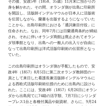
その後、安政5年（1858、35歳）11月末に預かりの
身を解かれた。その間、オランダ側が出島に印刷所
を開設し、活版師インデルマウルが日本人に活版術
を伝習しながら、蘭書を出版するようになっていた
ことから、出島印刷所における「通詞兼目付役」に
任命された。なお、同年7月には日蘭通商条約が締結
され、それに伴いオランダ商館は廃止されてオラン
ダ領事館となり、出島への一般人の出入りが自由に
なって出島印刷所は洋式活版印刷術の伝習所となっ
ていた。
この出島印刷所はオランダ側が手配したもので、安
政4年（1857）8月5日に第二次オランダ教師団の一
員として来日した看護長兼活版師インデルマウルに
よる西欧式活版印刷術伝授のために出島内に設けら
れた。ここには、安政4年（1857）6月26日にオラン
ダから出島宛てに74箱の活字類、7月7日にシリンダ
ープレス1台と各種付属品や副資材、さらに、9月24