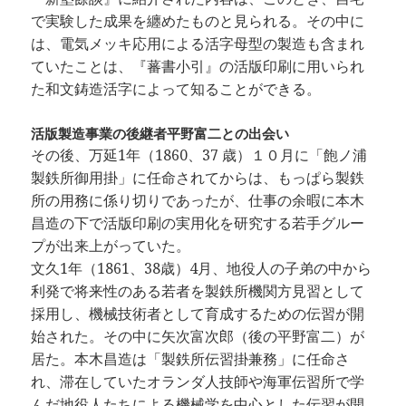
で実験した成果を纏めたものと見られる。その中に
は、電気メッキ応用による活字母型の製造も含まれ
ていたことは、『蕃書小引』の活版印刷に用いられ
た和文鋳造活字によって知ることができる。
活版製造事業の後継者平野富二との出会い
その後、万延1年（1860、37 歳）１０月に「飽ノ浦
製鉄所御用掛」に任命されてからは、もっぱら製鉄
所の用務に係り切りであったが、仕事の余暇に本木
昌造の下で活版印刷の実用化を研究する若手グルー
プが出来上がっていた。
文久1年（1861、38歳）4月、地役人の子弟の中から
利発で将来性のある若者を製鉄所機関方見習として
採用し、機械技術者として育成するための伝習が開
始された。その中に矢次富次郎（後の平野富二）が
居た。本木昌造は「製鉄所伝習掛兼務」に任命さ
れ、滞在していたオランダ人技師や海軍伝習所で学
んだ地役人たちによる機械学を中心とした伝習が開