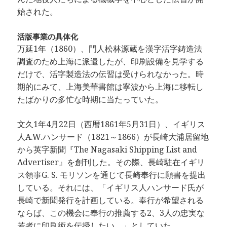
始された。
活版事業の具体化
万延1年（1860）、門人松林源蔵を漢字活字鋳造法
調査のため上海に派遣したが、印刷設備を見学する
だけで、活字製造法の伝習は受けられなかった。時
期的にみて、上海美華書館は寧波から上海に移転し
たばかりの多忙な時期に当たっていた。
文久1年4月22日（西暦1861年5月31日）、イギリス
人A.W.ハンサード（1821～1866）が長崎大浦居留地
から英字新聞『The Nagasaki Shipping List and
Advertiser』を創刊した。その際、長崎駐在イギリ
ス領事G. S. モリソンを通じて長崎奉行に願書を提出
している。それには、「イギリス人ハンサード氏が
長崎で新聞発行を計画している。奉行が希望される
ならば、この機会に奉行の推薦する2、3人の忠実な
若者に印刷術を伝授したい。」としていた。