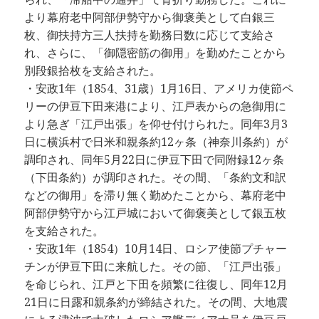
より幕府老中阿部伊勢守から御褒美として白銀三
枚、御扶持方三人扶持を勤務日数に応じて支給さ
れ、さらに、「御隠密筋の御用」を勤めたことから
別段銀拾枚を支給された。
・安政1年（1854、31歳）1月16日、アメリカ使節ペ
リーの伊豆下田来港により、江戸表からの急御用に
より急ぎ「江戸出張」を仰せ付けられた。同年3月3
日に横浜村で日米和親条約12ヶ条（神奈川条約）が
調印され、同年5月22日に伊豆下田で同附録12ヶ条
（下田条約）が調印された。その間、「条約文和訳
などの御用」を滞り無く勤めたことから、幕府老中
阿部伊勢守から江戸城において御褒美として銀五枚
を支給された。
・安政1年（1854）10月14日、ロシア使節プチャー
チンが伊豆下田に来航した。その節、「江戸出張」
を命じられ、江戸と下田を頻繁に往復し、同年12月
21日に日露和親条約が締結された。その間、大地震