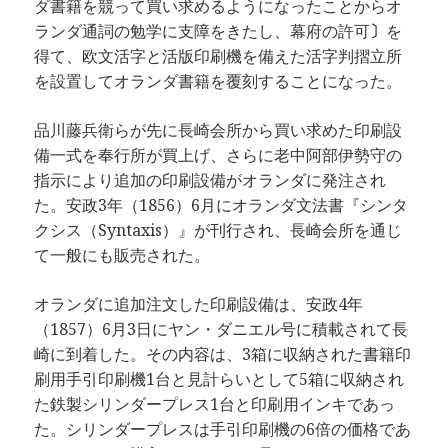
ダ書籍を競って買い求めるようになったことからオ
ランダ通詞の勉学に支障をきたし、幕府の許可
〕
を
得て、欧文活字と活版印刷機を備えた活字判摺立所
を設置してオランダ書籍を覆刻することになった。
品川藤兵衛らが先に長崎会所から買い求めた印刷設
備一式を奉行所が買上げ、さらに老中阿部伊勢守の
指示により追加の印刷設備がオランダに発注され
た。安政3年（1856）6月にオランダ文法書『シンタ
クシス（Syntaxis）』が刊行され、長崎会所を通じ
て一般にも販売された。
オランダに追加注文した印刷設備は、安政4年
（1857）6月3日にヤン・ダニエル号に積載されて長
崎に到着した。その内容は、3箱に収納された書籍印
刷用手引印刷機1台と見計らいとして5箱に収納され
た鉄製シリンダープレス1台と印刷用インキであっ
た。シリンダープレスは手引印刷機の6倍の価格であ