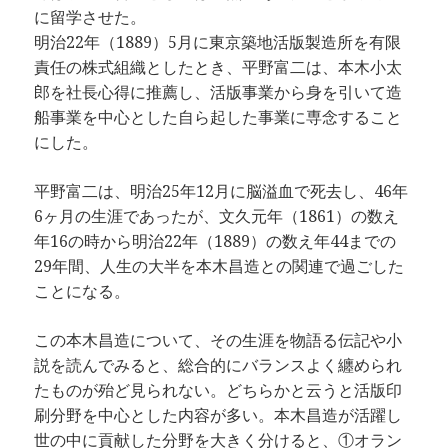
に留学させた。
明治22年（1889）5月に東京築地活版製造所を有限
責任の株式組織としたとき、平野富二は、本木小太
郎を社長心得に推薦し、活版事業から身を引いて造
船事業を中心とした自ら起した事業に専念すること
にした。
平野富二は、明治25年12月に脳溢血で死去し、46年
6ヶ月の生涯であったが、文久元年（1861）の数え
年16の時から明治22年（1889）の数え年44までの
29年間、人生の大半を本木昌造との関連で過ごした
ことになる。
この本木昌造について、その生涯を物語る伝記や小
説を読んでみると、総合的にバランスよく纏められ
たものが殆ど見られない。どちらかと云うと活版印
刷分野を中心とした内容が多い。本木昌造が活躍し
世の中に貢献した分野を大きく分けると、①オラン