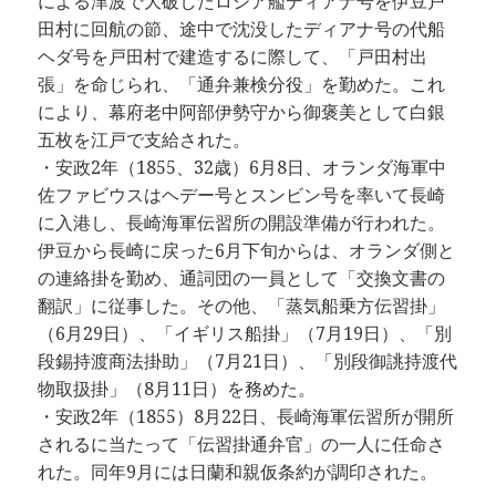
による津波で大破したロシア艦ディアナ号を伊豆戸
田村に回航の節、途中で沈没したディアナ号の代船
ヘダ号を戸田村で建造するに際して、「戸田村出
張」を命じられ、「通弁兼検分役」を勤めた。これ
により、幕府老中阿部伊勢守から御褒美として白銀
五枚を江戸で支給された。
・安政2年（1855、32歳）6月8日、オランダ海軍中
佐ファビウスはヘデー号とスンビン号を率いて長崎
に入港し、長崎海軍伝習所の開設準備が行われた。
伊豆から長崎に戻った6月下旬からは、オランダ側と
の連絡掛を勤め、通詞団の一員として「交換文書の
翻訳」に従事した。その他、「蒸気船乗方伝習掛」
（6月29日）、「イギリス船掛」（7月19日）、「別
段錫持渡商法掛助」（7月21日）、「別段御誂持渡代
物取扱掛」（8月11日）を務めた。
・安政2年（1855）8月22日、長崎海軍伝習所が開所
されるに当たって「伝習掛通弁官」の一人に任命さ
れた。同年9月には日蘭和親仮条約が調印された。