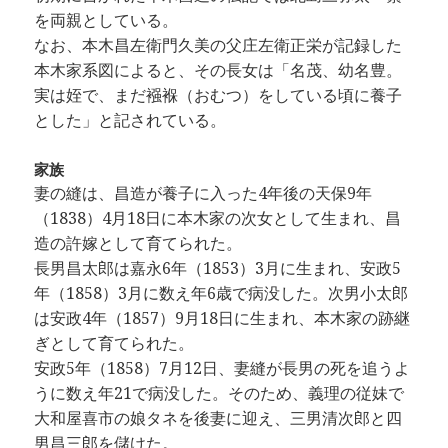
を両親としている。
なお、本木昌左衛門久美の父庄左衛正栄が記録した
本木家系図によると、その長女は「名茂、幼名豊。
実は姪で、まだ襁褓（おむつ）をしている頃に養子
とした」と記されている。
家族
妻の縫は、昌造が養子に入った4年後の天保9年
（1838）4月18日に本木家の次女として生まれ、昌
造の許嫁として育てられた。
長男昌太郎は嘉永6年（1853）3月に生まれ、安政5
年（1858）3月に数え年6歳で病没した。次男小太郎
は安政4年（1857）9月18日に生まれ、本木家の跡継
ぎとして育てられた。
安政5年（1858）7月12日、妻縫が長男の死を追うよ
うに数え年21で病没した。そのため、義理の従妹で
大和屋喜市の娘タネを後妻に迎え、三男清次郎と四
男昌三郎を儲けた。