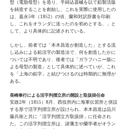
型（電胎母型）を造り、手鋳込器械を以て鉛製活版
を鋳造することを創始し、これを実際に使用したの
は、嘉永5年（1852）の頃、蘭和対訳辞書を印刷
し、これをオランダに送ったのを初めとする。」と
して、より具体的に記述されている。
しかし、前者では「本木昌造が創造した」とする流
し込みによる鉛活字の製造法で、何を創造したかに
ついては不明であり、後者では「ガラフハニー版に
よる母型の製造」として具体的に述べていが、これ
を「上海の鉛字」と結びつけるのは時期的に無理が
ある。
長崎奉行による活字判摺立所の開設と取扱掛任命
安政2年（1855）8月、西役所内に海軍伝習所と併設
する形で活字判摺立所が設けられ、本木昌造は品川
藤兵衛と共に「活字判摺立方取扱掛」に任命され
た。この活字判摺立所は、諸藩主や蘭学者がオラン