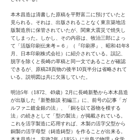
本木昌造は清書した原稿を平野富二に預けていたと
見られる。それは、出版されることなく東京築地活
版製造所に保管されていたが、関東大震災で焼失し
てしまった。しかし、その内容は、牧治三郎によっ
て「活版印刷伝来考＝６」（『印刷界』、昭和41年8
月、日本印刷株式会社）に紹介されている。誤記、
脱字を除くと長崎の草稿と同一文であることが確認
できるが、原稿28頁物の後半10頁半分は省略されて
いる。説明図は共に欠落していた。
明治5年（1872、49歳）2月に長崎新塾から本木昌造
が出版した『新塾餘談 初編三』に、前号の記事「ガ
ルファニ鍍金銀の法」、「銅を以て器物を模する
法」の続きとして「型の製法」が掲載されている。
これを活字製造に応用すれば、木製の活字父型から
銅製の活字母型（鋳造鋳型）を作ることが出来る。
本木昌造は、安政2年（1855）に出島で物理・化学