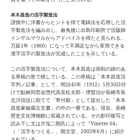
本木昌造の活字製造法
謹慎中に洋書からヒントを得て電鋳法を応用した活
字製造法を編み出し、赦免後に出島印刷所で活版師
インデルマウルからアドバイスを得たと見られる。
万延1年（1860）になって不満足ながら実用できる
漢字活字の製造法が完成したことを示している。
この活字製造法について、本木昌造は添削の跡のあ
る草稿の形で残している。この草稿は「本木昌造活
字判ノ記事」として、明治45年（1912）5月30日付
けで點林同窓会惣代高見松太郎・堺賢治が長崎市長
北川信従に宛てて「寄付願」として提出した「本木
昌造家秘蔵古文書」の中の一冊である。現在、長崎
歴史文化博物館に収蔵されている。その影印複写と
読み下し文は片塩二朗氏によって『Vinette 04』
（「活字をつくる」、朗文堂、2002年6月）に紹介
されている。