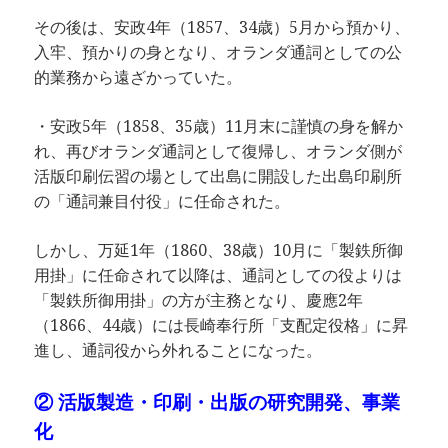
その後は、安政4年（1857、34歳）5月から預かり、
入牢、預かりの身となり、オランダ通詞としての公
的業務から遠ざかっていた。
・安政5年（1858、35歳）11月末に謹慎の身を解か
れ、再びオランダ通詞として復帰し、オランダ側が
活版印刷伝習の場として出島に開設した出島印刷所
の「通詞兼目付役」に任命された。
しかし、万延1年（1860、38歳）10月に「製鉄所御
用掛」に任命されて以降は、通詞としての役よりは
「製鉄所御用掛」の方が主務となり、慶應2年
（1866、44歳）には長崎奉行所「支配定役格」に昇
進し、通詞役から外れることになった。
② 活版製造・印刷・出版の研究開発、事業
化