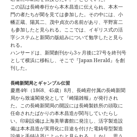
この話は長崎奉行から本木昌造に伝えられ、本木一
門の者たちが閑を見ては参加した。その中には、小
幡正蔵、陽其二、茂中貞次の名前があり、平野富二
も参加したと見られる。ここでは、イギリス式の活
字システムと新聞の版組みについて勉学したと見ら
れる。
ハンサードは、新聞創刊から3ヶ月後に27号を終刊号
として横浜に移転し、そこで『Japan Herald』を創
刊した。
長崎新聞局とギャンブル伝習
慶應4年（1868、45歳）8月、長崎府付属の長崎新聞
局から致遠閣発兌として『崎陽雑報』が発行され
た。この長崎新聞局の開設には長崎製鉄所の頭取に
任命されたばかりの本木昌造が関与していたらし
い。印刷設備は上海美華書館に発注し、活字製造設
備は本木昌造が実用化に目途を付けた電鋳母型製造
設備と手鋳込器によったと見られる。しかし、思う