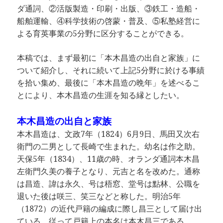
ダ通詞、②活版製造・印刷・出版、③鉄工・造船・
船舶運輸、④科学技術の啓蒙・普及、⑤私塾経営に
よる育英事業の5分野に区分することができる。
本稿では、まず最初に「本木昌造の出自と家族」に
ついて紹介し、それに続いて上記5分野に於ける事績
を拾い集め、最後に「本木昌造の晩年」を述べるこ
とにより、本木昌造の生涯を知る縁としたい。
本木昌造の出自と家族
本木昌造は、文政7年（1824）6月9日、馬田又次右
衛門の二男として長崎で生まれた。幼名は作之助。
天保5年（1834）、11歳の時、オランダ通詞本木昌
左衛門久美の養子となり、元吉と名を改めた。通称
は昌造、諱は永久、号は梧窓、堂号は點林、公職を
退いた後は咲三、笑三などと称した。明治5年
（1872）の近代戸籍の編成に際し昌三として届け出
ている。従って戸籍上の本名は本木昌三である。