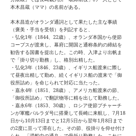
本木昌蔵（ママ）の名前がある。
本木昌造がオランダ通詞として果たした主な事績
（褒美・手当を受領）を列記すると、
・弘化1年（1844、22歳）、オランダ本国から使節
コープスが渡来し、幕府に開国と通称条約の締結を
勧告する国書を提出した。この時、入津より出帆ま
で「掛り切り勤務」し、格別出精した。
・弘化3年（1846、23歳）、イギリス船渡来に際し
て昼夜出精して勤め、続くイギリス船の渡来で「御
役所詰め」を命じられて対応に当たった。
・嘉永4年（1851、28歳）、アメリカ船渡来の節、
「御役所詰め」で翻訳物等に精を出して勤務した。
・嘉永6年（1853、30歳）、ロシア使節プチャーチ
ンが軍艦パルラダ号に搭乗して長崎に来航し、7月18
日から10月13日までと12月5日から翌年1月8日まで
の2度に亘って滞在した。その節、役掛りを仰せ付け
られ、「滞船中の通弁」で骨折り勤務した。これに