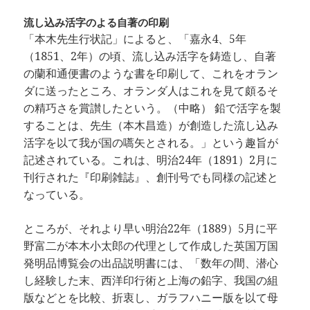
流し込み活字のよる自著の印刷
「本木先生行状記」によると、「嘉永4、5年
（1851、2年）の頃、流し込み活字を鋳造し、自著
の蘭和通便書のような書を印刷して、これをオラン
ダに送ったところ、オランダ人はこれを見て頗るそ
の精巧さを賞讃したという。（中略） 鉛で活字を製
することは、先生（本木昌造）が創造した流し込み
活字を以て我が国の嚆矢とされる。」という趣旨が
記述されている。これは、明治24年（1891）2月に
刊行された『印刷雑誌』、創刊号でも同様の記述と
なっている。
ところが、それより早い明治22年（1889）5月に平
野富二が本木小太郎の代理として作成した英国万国
発明品博覧会の出品説明書には、「数年の間、潜心
し経験した末、西洋印行術と上海の鉛字、我国の組
版などとを比較、折衷し、ガラフハニー版を以て母