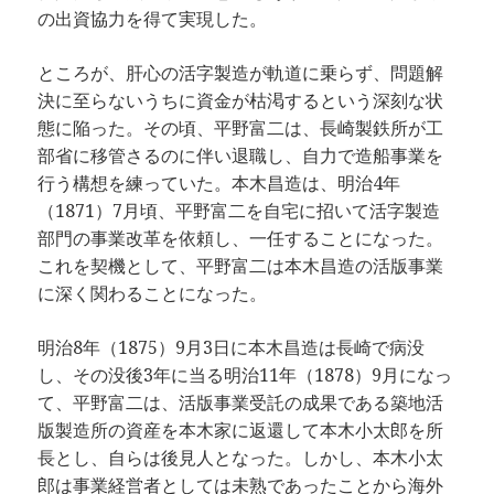
の出資協力を得て実現した。
ところが、肝心の活字製造が軌道に乗らず、問題解
決に至らないうちに資金が枯渇するという深刻な状
態に陥った。その頃、平野富二は、長崎製鉄所が工
部省に移管さるのに伴い退職し、自力で造船事業を
行う構想を練っていた。本木昌造は、明治4年
（1871）7月頃、平野富二を自宅に招いて活字製造
部門の事業改革を依頼し、一任することになった。
これを契機として、平野富二は本木昌造の活版事業
に深く関わることになった。
明治8年（1875）9月3日に本木昌造は長崎で病没
し、その没後3年に当る明治11年（1878）9月になっ
て、平野富二は、活版事業受託の成果である築地活
版製造所の資産を本木家に返還して本木小太郎を所
長とし、自らは後見人となった。しかし、本木小太
郎は事業経営者としては未熟であったことから海外