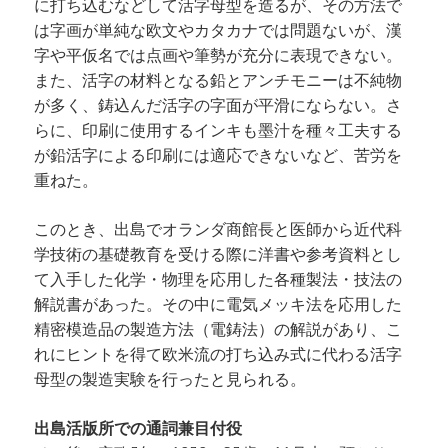
に打ち込むなどして活字母型を造るが、その方法で
は字画が単純な欧文やカタカナでは問題ないが、漢
字や平仮名では点画や筆勢が充分に表現できない。
また、活字の材料となる鉛とアンチモニーは不純物
が多く、鋳込んだ活字の字面が平滑にならない。さ
らに、印刷に使用するインキも墨汁を種々工夫する
が鉛活字による印刷には適応できないなど、苦労を
重ねた。
このとき、出島でオランダ商館長と医師から近代科
学技術の基礎教育を受ける際に洋書や参考資料とし
て入手した化学・物理を応用した各種製法・技法の
解説書があった。その中に電気メッキ法を応用した
精密模造品の製造方法（電鋳法）の解説があり、こ
れにヒントを得て欧米流の打ち込み式に代わる活字
母型の製造実験を行ったと見られる。
出島活版所での通詞兼目付役