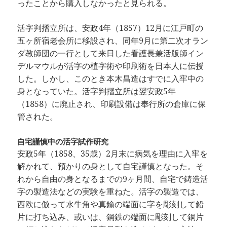
ったことから購入しなかったと見られる。
活字判摺立所は、安政4年（1857）12月に江戸町の
五ヶ所宿老会所に移設され、同年9月に第二次オラン
ダ教師団の一行として来日した看護長兼活版師イン
デルマウルが活字の植字術や印刷術を日本人に伝授
した。しかし、このとき本木昌造はすでに入牢中の
身となっていた。活字判摺立所は翌安政5年
（1858）に廃止され、印刷設備は奉行所の倉庫に保
管された。
自宅謹慎中の活字試作研究
安政5年（1858、35歳）2月末に病気を理由に入牢を
解かれて、預かりの身として自宅謹慎となった。そ
れから自由の身となるまでの9ヶ月間、自宅で鋳造活
字の製造法などの実験を重ねた。活字の製造では、
西欧に倣って水牛角や真鍮の端面に字を彫刻して鉛
片に打ち込み、或いは、鋼鉄の端面に彫刻して銅片