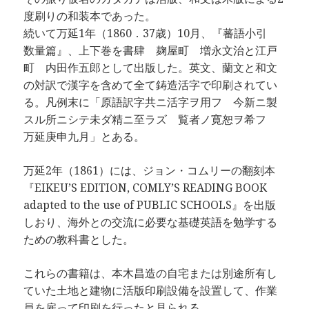
度刷りの和装本であった。
続いて万延1年（1860．37歳）10月、『蕃語小引
数量篇』、上下巻を書肆 麹屋町 増永文治と江戸
町 内田作五郎として出版した。英文、蘭文と和文
の対訳で漢字を含めて全て鋳造活字で印刷されてい
る。凡例末に「原語訳字共ニ活字ヲ用フ 今新ニ製
スル所ニシテ未ダ精ニ至ラズ 覧者ノ寛恕ヲ希フ
万延庚申九月」とある。
万延2年（1861）には、ジョン・コムリーの翻刻本
『EIKEU’S EDITION, COMLY’S READING BOOK
adapted to the use of PUBLIC SCHOOLS』を出版
しおり、海外との交流に必要な基礎英語を勉学する
ための教科書とした。
これらの書籍は、本木昌造の自宅または別途所有し
ていた土地と建物に活版印刷設備を設置して、作業
員を雇って印刷を行ったと見られる。