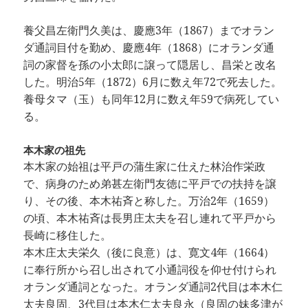
養父昌左衛門久美は、慶應3年（1867）までオラン
ダ通詞目付を勤め、慶應4年（1868）にオランダ通
詞の家督を孫の小太郎に譲って隠居し、昌栄と改名
した。明治5年（1872）6月に数え年72で死去した。
養母タマ（玉）も同年12月に数え年59で病死してい
る。
本木家の祖先
本木家の始祖は平戸の蒲生家に仕えた林治作栄政
で、病身のため弟甚左衛門友徳に平戸での扶持を譲
り、その後、本木祐斉と称した。万治2年（1659）
の頃、本木祐斉は長男庄太夫を召し連れて平戸から
長崎に移住した。
本木庄太夫栄久（後に良意）は、寛文4年（1664）
に奉行所から召し出されて小通詞役を仰せ付けられ
オランダ通詞となった。オランダ通詞2代目は本木仁
太夫良固、3代目は本木仁太夫良永（良固の妹多津が