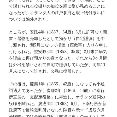
て課せられる役掛りの加役を順に従い務めることに
なったが、オランダ人の江戸参府と献上物付添いに
ついては除外された。
ところが、安政4年（1857、34歳）5月に許可なく蘭
書・器物を売却したとして預かり（自宅謹慎）を申
し渡され、閏5月になって揚屋（座敷牢）入りを申し
付けられた。翌安政5年（1858、35歳）2月末に病気
を理由に再び預かりの身となった。それから9ヶ月間
は外出を禁止されて自宅で謹慎していたが、同年11
月末になって許され、公務に復帰した。
その後は、慶應1年（1865、42歳）になっても小通
詞過人であったが、慶應2年（1866、43歳）に奉行
所直属の「支配定役格」に昇進し、オランダ通詞の
役職を離れた。慶應4年（1868）6月、旧奉行所が新
政府下で長崎裁判所となった陣容を示す『戊辰六月
分限帳』では長崎裁判所「取締助役」の一人として