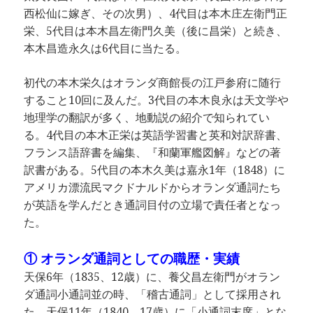
西松仙に嫁ぎ、その次男）、4代目は本木庄左衛門正
栄、5代目は本木昌左衛門久美（後に昌栄）と続き、
本木昌造永久は6代目に当たる。
初代の本木栄久はオランダ商館長の江戸参府に随行
すること10回に及んだ。3代目の本木良永は天文学や
地理学の翻訳が多く、地動説の紹介で知られてい
る。4代目の本木正栄は英語学習書と英和対訳辞書、
フランス語辞書を編集、『和蘭軍艦図解』などの著
訳書がある。5代目の本木久美は嘉永1年（1848）に
アメリカ漂流民マクドナルドからオランダ通詞たち
が英語を学んだとき通詞目付の立場で責任者となっ
た。
① オランダ通詞としての職歴・実績
天保6年（1835、12歳）に、養父昌左衛門がオラン
ダ通詞小通詞並の時、「稽古通詞」として採用され
た。天保11年（1840、17歳）に「小通詞末席」とな