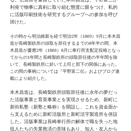
利発で物事に真剣に取り組む態度に眼をつけ、私的
に活版印刷技術を研究するグループへの参加を呼び
掛けた。
その時から明治維新を経て明治2年（1869）9月に本木昌
造が長崎製鉄所の頭取を辞任するまでの8年半の間、本
木昌造が慶應2年（1866）8月に奉行所支配定役格となっ
てからの1年間と長崎製鉄所の頭取辞任後の半年間を除
いて、長崎製鉄所に於いて上司と部下の関係にあった。
この間の事柄については『平野富二伝』およびブログ連
載により紹介した。
本木昌造は、長崎製鉄所頭取辞任後に永年の夢だっ
た活版事業と育英事業とを実現させるため、新町に
新街私塾（新塾と略称）を開設し、これを資金面か
ら支えるために新町活版所と新町活字製造所を併設
した。活版事業は長崎奉行所の解体で職を失った地
役人たちの失業救済の意味もあり、知人・友人から