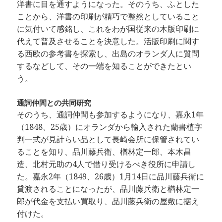
洋書に目を通すようになった。そのうち、ふとした
ことから、洋書の印刷が精巧で整然としていること
に気付いて感銘し、これをわが国従来の木版印刷に
代えて普及させることを決意した。活版印刷に関す
る西欧の参考書を探索し、出島のオランダ人に質問
するなどして、その一端を知ることができたとい
う。
通詞仲間との共同研究
そのうち、通詞仲間も参加するようになり、嘉永1年
（1848、25歳）にオランダから輸入された蘭書植字
判一式が見計らい品として長崎会所に保管されてい
ることを知り、品川藤兵衛、楢林定一郎、本木昌
造、北村元助の4人で借り受けるべき役所に申請し
た。嘉永2年（1849、26歳）1月14日に品川藤兵衛に
貸渡されることになったが、品川藤兵衛と楢林定一
郎が代金を支払い買取り、品川藤兵衛の屋敷に据え
付けた。