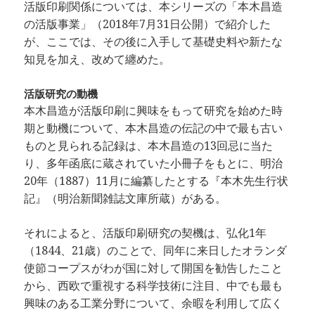
活版印刷関係については、本シリーズの「本木昌造
の活版事業」（2018年7月31日公開）で紹介した
が、ここでは、その後に入手して基礎史料や新たな
知見を加え、改めて纏めた。
活版研究の動機
本木昌造が活版印刷に興味をもって研究を始めた時
期と動機について、本木昌造の伝記の中で最も古い
ものと見られる記録は、本木昌造の13回忌に当た
り、多年函底に蔵されていた小冊子をもとに、明治
20年（1887）11月に編纂したとする『本木先生行状
記』（明治新聞雑誌文庫所蔵）がある。
それによると、活版印刷研究の契機は、弘化1年
（1844、21歳）のことで、同年に来日したオランダ
使節コープスがわが国に対して開国を勧告したこと
から、西欧で重視する科学技術に注目、中でも最も
興味のある工業分野について、余暇を利用して広く