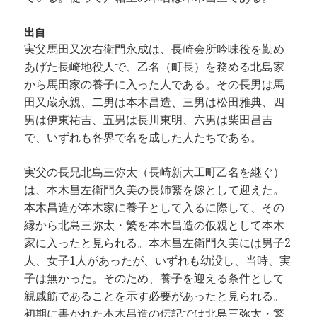
出自
実父馬田又次右衛門永成は、長崎会所吟味役を勤め
あげた長崎地役人で、乙名（町長）を務める北島家
から馬田家の養子に入った人である。その長男は馬
田又蔵永親、二男は本木昌造、三男は松田雅典、四
男は伊東祐吉、五男は長川東明、六男は柴田昌吉
で、いずれも各界で名を成した人たちである。
実父の長兄北島三弥太（長崎新大工町乙名を継ぐ）
は、本木昌左衛門久美の長姉繁を嫁として迎えた。
本木昌造が本木家に養子として入るに際して、その
縁から北島三弥太・繁を本木昌造の仮親として本木
家に入ったと見られる。本木昌左衛門久美には男子2
人、女子1人があったが、いずれも幼没し、当時、実
子は無かった。そのため、養子を迎える条件として
親戚筋であることを示す必要があったと見られる。
初期に書かれた本木昌造の伝記では北島三弥太・繁