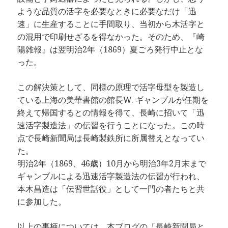
ような品質の活字を必要なときに必要なだけ「迅
速」に生産することに手間取り、当初から木活字と
の混用で印刷せざるを得なかった。そのため、『崎
陽雑報』は翌明治2年（1869）夏ごろ発行中止とな
った。
この解決策として、同様の原理で活字母型を製造し
ている上海の美華書館の館長W. ギャンブルが任期を
終えて帰国するとの情報を得て、長崎に招いて「迅
速活字製造法」の伝習を行うことになった。この時
点で長崎新聞局は長崎製鉄所に所属替えとなってい
た。
明治2年（1869、46歳）10月から明治3年2月末まで
ギャンブルによる迅速活字製造法の伝習が行われ、
本木昌造は「伝習世話役」として一門の者たちと共
に参加した。
以上の事柄については、本ブログの「長崎新聞局と