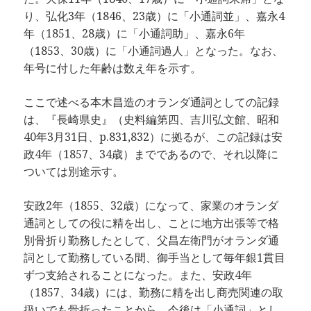
り、弘化3年（1846、23歳）に「小通詞並」、嘉永4
年（1851、28歳）に「小通詞助」、嘉永6年
（1853、30歳）に「小通詞過人」となった。なお、
年号に付した年齢は数え年を示す。
ここで述べる本木昌造のオランダ通詞としての記録
は、『長崎県史』（史料編第四、吉川弘文館、昭和
40年3月31日、p.831,832）に拠るが、この記録は安
政4年（1857、34歳）までであるので、それ以降に
ついては別途示す。
安政2年（1855、32歳）になって、家業のオランダ
通詞としての役に精を出し、ことに地方出張等で格
別骨折り勤務したとして、父昌左衛門がオランダ通
詞として勤務している間、御手当として毎年銀1貫目
ずつ支給されることになった。また、安政4年
（1857、34歳）には、勤務に精を出し商売関連の取
扱いでも骨折ったことから、今後は「小通詞」とし