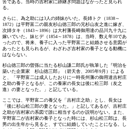
筈である。当時の吉村家に跡継ぎ問題はなかったと見られ
る。
さらに、為之助には3人の姉妹がいた。長姉トク（1838～
1872）は平野富二の親友杉山徳三郎の兄杉山友之進に嫁ぎ、
次姉タキ（1843～1896）は大村藩長崎御用達の品川九十九に
嫁いでいた。妹ヒデ（1854～1878）は、当時、数え年10であ
ったので、将来、養子に入った平野富二と結婚させる意図が
あったとも見られるが、わざわざ吉村家の養子となる動機に
はならない。
杉山徳三郎の曽孫に当たる杉山謙二郎氏が執筆した『明治を
築いた企業家 杉山徳三郎』（碧天舎、2005年9月）による
と、「平野富二は成人したおりに一時長州藩の御用達吉村庄
之助の養子となるが、この養家の長女は後に松三郎（友之
進）の妻となった。」と記している。
ここでは、平野富二の養父を「吉村庄之助」とし、長女は
「後に杉山松三郎の妻となった。」と記してあるが、吉村庄
之助が吉村家の系図で誰に相当するのか説明がない。また、
平野富二が吉村家の養子となった時には、杉山松三郎は、長
男の出生年から見ると、すでに結婚していたことになる。し