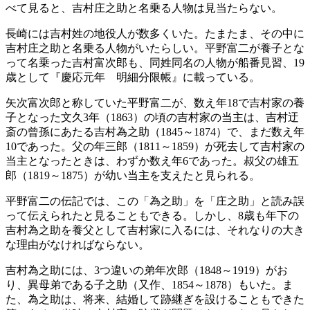
べて見ると、吉村庄之助と名乗る人物は見当たらない。
長崎には吉村姓の地役人が数多くいた。たまたま、その中に
吉村庄之助と名乗る人物がいたらしい。平野富二が養子とな
って名乗った吉村富次郎も、同姓同名の人物が船番見習、19
歳として『慶応元年 明細分限帳』に載っている。
矢次富次郎と称していた平野富二が、数え年18で吉村家の養
子となった文久3年（1863）の頃の吉村家の当主は、吉村迂
斎の曾孫にあたる吉村為之助（1845～1874）で、まだ数え年
10であった。父の年三郎（1811～1859）が死去して吉村家の
当主となったときは、わずか数え年6であった。叔父の雄五
郎（1819～1875）が幼い当主を支えたと見られる。
平野富二の伝記では、この「為之助」を「庄之助」と読み誤
って伝えられたと見ることもできる。しかし、8歳も年下の
吉村為之助を養父として吉村家に入るには、それなりの大き
な理由がなければならない。
吉村為之助には、3つ違いの弟年次郎（1848～1919）がお
り、異母弟である子之助（又作、1854～1878）もいた。ま
た、為之助は、将来、結婚して跡継ぎを設けることもできた