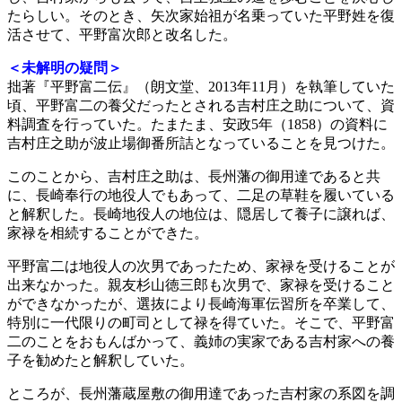
たらしい。そのとき、矢次家始祖が名乗っていた平野姓を復
活させて、平野富次郎と改名した。
＜未解明の疑問＞
拙著『平野富二伝』（朗文堂、2013年11月）を執筆していた
頃、平野富二の養父だったとされる吉村庄之助について、資
料調査を行っていた。たまたま、安政5年（1858）の資料に
吉村庄之助が波止場御番所詰となっていることを見つけた。
このことから、吉村庄之助は、長州藩の御用達であると共
に、長崎奉行の地役人でもあって、二足の草鞋を履いている
と解釈した。長崎地役人の地位は、隠居して養子に譲れば、
家禄を相続することができた。
平野富二は地役人の次男であったため、家禄を受けることが
出来なかった。親友杉山徳三郎も次男で、家禄を受けること
ができなかったが、選抜により長崎海軍伝習所を卒業して、
特別に一代限りの町司として禄を得ていた。そこで、平野富
二のことをおもんばかって、義姉の実家である吉村家への養
子を勧めたと解釈していた。
ところが、長州藩蔵屋敷の御用達であった吉村家の系図を調