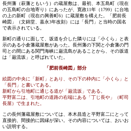
長州藩（萩藩ともいう）の蔵屋敷は、最初、本五島町（現在
の五島町の台地寄り）にあったが、寛政11年（1799）に台地
の上の新町（現在の興善町6）に蔵屋敷を構えた。「肥前長
崎図」（文錦堂、嘉永3年改刻）には「長門」と当時の国名
で表示されている。
新町の通りに面して、坂道を介した隣りには「小くら」と表
示のある小倉藩蔵屋敷があった。長州藩の下関と小倉藩の門
司との間にある関門海峡に巌流島があることから、その坂道
は「巌流坂」と呼ばれていた。
「肥前長崎図」部分
絵図の中央に「新町」とあり、その下の枠内に「小くら」と
「長門」と書いてある。
新町から引地町に通じる道が「巌流坂」である。
平野富二は、引地町の道路の右端にある「丁じ長や」（町司
長屋）で生まれた。
この長州藩蔵屋敷については、本木昌造と平野富二にとって
直接的、間接的に因縁が深い。その内容については、おいお
い説明する。