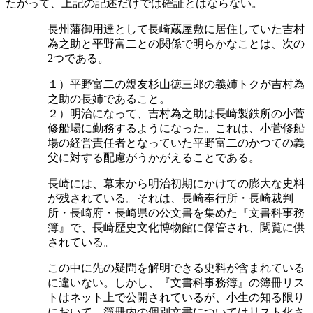
たがって、上記の記述だけでは確証とはならない。
長州藩御用達として長崎蔵屋敷に居住していた吉村
為之助と平野富二との関係で明らかなことは、次の
2つである。
１）平野富二の親友杉山徳三郎の義姉トクが吉村為
之助の長姉であること。
２）明治になって、吉村為之助は長崎製鉄所の小菅
修船場に勤務するようになった。これは、小菅修船
場の経営責任者となっていた平野富二のかつての義
父に対する配慮がうかがえることである。
長崎には、幕末から明治初期にかけての膨大な史料
が残されている。それは、長崎奉行所・長崎裁判
所・長崎府・長崎県の公文書を集めた『文書科事務
簿』で、長崎歴史文化博物館に保管され、閲覧に供
されている。
この中に先の疑問を解明できる史料が含まれている
に違いない。しかし、『文書科事務簿』の簿冊リス
トはネット上で公開されているが、小生の知る限り
において、簿冊内の個別文書についてはリスト化さ