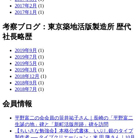
2017年2月
(1)
2017年1月
(1)
考察ブログ：東京築地活版製造所 歴代
社長略歴
2019年9月
(1)
2019年7月
(1)
2019年5月
(1)
2019年3月
(1)
2018年12月
(1)
2018年9月
(1)
2018年7月
(1)
会員情報
平野富二の会会員の笹井祐子さん｜長崎の「平野富二
生誕の地」碑と「新町活版所跡」碑を訪問
【ちいさな勉強会】本格公式書体、いぶし銀のタイプ
製作者 ── タイプクリエーション：米 田 隆さん｜10月