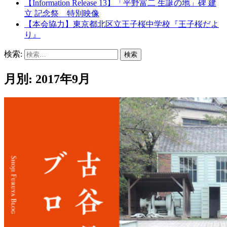
【Information Release 13】「平野富二 生誕の地」碑 建
立 記念祭 特別映像
【本会協力】東京都北区立王子桜中学校『王子桜だよ
り』
検索:
月別: 2017年9月