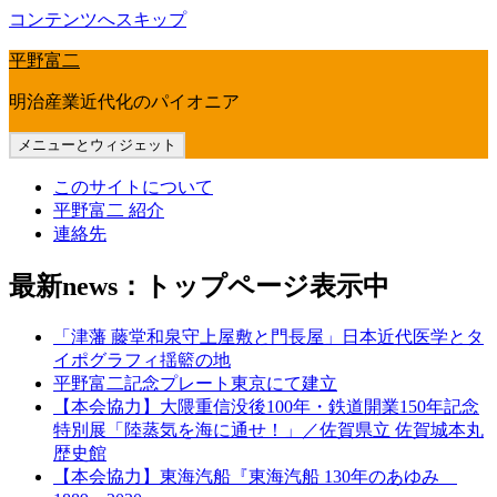
コンテンツへスキップ
平野富二
明治産業近代化のパイオニア
メニューとウィジェット
このサイトについて
平野富二 紹介
連絡先
最新news：トップページ表示中
「津藩 藤堂和泉守上屋敷と門長屋」日本近代医学とタ
イポグラフィ揺籃の地
平野富二記念プレート東京にて建立
【本会協力】大隈重信没後100年・鉄道開業150年記念
特別展「陸蒸気を海に通せ！」／佐賀県立 佐賀城本丸
歴史館
【本会協力】東海汽船『東海汽船 130年のあゆみ