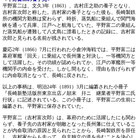
平野富二は、文久3年（1863）、吉村庄之助の養子となり、
吉村富次郎と称した。吉村家の養子となった後も、長崎製鉄
所の機関方勤務は変わらず、時折、蒸気船に乗組んで関門海
峡を通って兵庫、江戸へと航海していた。平野富二の乗組ん
だ蒸気船が遭難して八丈島に漂着したときの記録に、吉村富
次郎と見られる名前が残されている。
慶応2年（1866）7月に行われた小倉沖海戦では、平野富二は
幕府軍艦「回天」に乗組んで長州藩と対決し、一等機関方と
して活躍した。その功績が認められてか、江戸の軍艦所一等
機関手の内命を受けた。しかし間もなく、理由も告げられず
に内命取消となって、長崎に戻された。
以上の事柄は、明治24年（1891）3月に編纂された小冊子
『長崎新塾活版所東京出店ノ顛末 幷ニ 継業者平野富二氏
行状』に記述されている。この小冊子は、平野富二の生前に
編纂され、平野家に保存されていた。
平野富二（吉村富次郎）は、幕府のために活躍したにも関わ
らず、養子先の吉村家が朝敵となった長州藩に仕えているこ
とが内命取消の原因と見られたことから、長崎製鉄所を辞任
し、吉村家からも去って、自主独立の道を歩むことを決心し