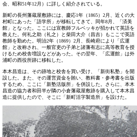
会、昭和51年12月）に詳しく紹介されている。
新町の長州藩蔵屋敷跡には、慶応1年（1865）2月、近くの大
村町にあった「語学所」が移転してきて、同年8月、「済美
館」となった。ここには宣教師フルベッキが招かれて英語を
教えた。何礼之助（礼之）と柴田大介（昌吉）もここで英語
教師を勤めた。明治2年（1869）2月、長崎府により「広運
館」と改称され、一般官吏の子弟と諸藩有志に高等教育を授
けるため校舎増設などがあった。その翌年、「広運館」は外
浦町の西役所跡に移転した。
本木昌造は、その跡地と校舎を買い受け、「新街私塾」を開
設した。また、その運営資金を賄い、教科書・参考書を出版
するため、ここに「新塾活版所」を併設した。さらに、本木
昌造の協力者和田半が隣の小倉藩蔵屋敷跡を購入して本木昌
造に提供したので、そこに「新町活字製造所」を設けた。