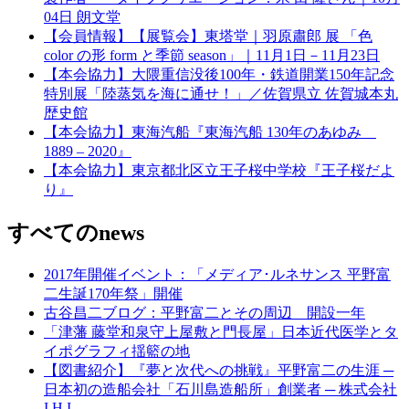
04日 朗文堂
【会員情報】【展覧会】東塔堂｜羽原肅郎 展 「色
color の形 form と季節 season」｜11月1日－11月23日
【本会協力】大隈重信没後100年・鉄道開業150年記念
特別展「陸蒸気を海に通せ！」／佐賀県立 佐賀城本丸
歴史館
【本会協力】東海汽船『東海汽船 130年のあゆみ
1889 – 2020』
【本会協力】東京都北区立王子桜中学校『王子桜だよ
り』
すべてのnews
2017年開催イベント：「メディア･ルネサンス 平野富
二生誕170年祭」開催
古谷昌二ブログ：平野富二とその周辺 開設一年
「津藩 藤堂和泉守上屋敷と門長屋」日本近代医学とタ
イポグラフィ揺籃の地
【図書紹介】『夢と次代への挑戦』平野富二の生涯 ─
日本初の造船会社「石川島造船所」創業者 ─ 株式会社
I H I