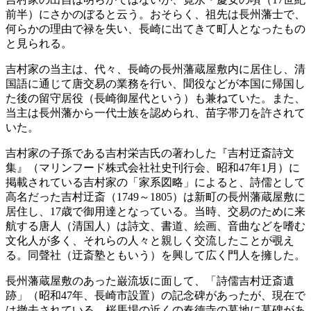
前半）にさかのぼると云う。おそらく、祖先は長州藩士で、
何らかの理由で禄を失い、長崎に出てきて町人となったもの
と見られる。
吉村家の当主は、代々、長崎の長州藩蔵屋敷内に居住し、清
国語に通じて唐交易の業務を行い、聞役などが本国に帰国し
た後の留守居役（長崎御屋代という）も兼ねていた。また、
当主は長州藩から一代士族を認められ、苗字帯刀を許されて
いた。
吉村家の子孫である吉村栄吉氏の著わした『吉村迂斎詩文
集』（マリンフード株式会社社史刊行会、昭和47年1月）に
掲載されている吉村家の「家系図略」によると、詩儒として
高名だった吉村迂斎（1749～1805）は新町の長州藩蔵屋敷に
居住し、17歳で御用達となっている。当時、交易のために来
航する唐人（清国人）は詩文、書道、絵画、音曲などを嗜む
文化人が多く、それらの人々と親しく交流したことが覗え
る。同聲社（迂斎塾ともいう）を興して広く門人を擁した。
長州藩蔵屋敷のあった巌流坂に面して、「詩儒吉村迂斎遺
跡」（昭和47年、長崎市設置）の記念碑があったが、現在で
は撤去されている。桜馬場の近くの春徳寺の墓地に墓碑があ