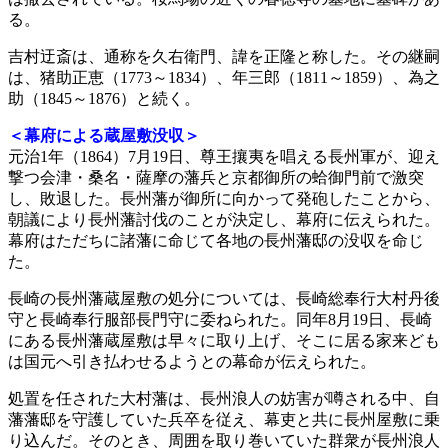
る。
吉村迂斎は、通称を久右衛門、諱を正隆と称した。その継嗣
は、猪助正恵（1773～1834）、年三郎（1811～1859）、為之
助（1845～1876）と続く。
＜幕府による蔵屋敷没収＞
元治1年（1864）7月19日、尊王攘夷を唱える長州軍が、迎え
撃つ会津・桑名・薩摩の藩兵と京都御所の蛤御門前で激突
し、敗退した。長州藩が御所に向かって発砲したことから、
朝議により長州藩討伐のことが決定し、幕府に伝えられた。
幕府はただちに諸藩に命じて各地の長州藩邸の没収を命じ
た。
長崎の長州藩蔵屋敷の処分については、長崎総奉行大村丹後
守と長崎奉行服部長門守に委ねられた。同年8月19日、長崎
にある長州藩蔵屋敷は早々に取り上げ、そこに居る家来ども
は国元へ引き払わせるようとの幕命が伝えられた。
処置を任された大村藩は、長州浪人の妨害が噂される中、自
藩藩邸を守護していた兵卒を従え、幕吏と共に長州屋敷に乗
り込んだ。そのとき、周囲を取り巻いていた群衆が長州浪人