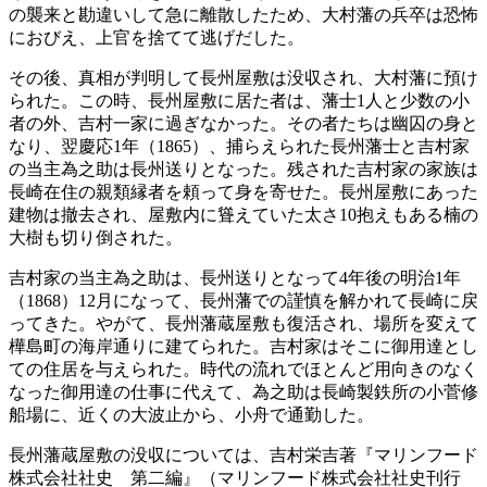
の襲来と勘違いして急に離散したため、大村藩の兵卒は恐怖
におびえ、上官を捨てて逃げだした。
その後、真相が判明して長州屋敷は没収され、大村藩に預け
られた。この時、長州屋敷に居た者は、藩士1人と少数の小
者の外、吉村一家に過ぎなかった。その者たちは幽囚の身と
なり、翌慶応1年（1865）、捕らえられた長州藩士と吉村家
の当主為之助は長州送りとなった。残された吉村家の家族は
長崎在住の親類縁者を頼って身を寄せた。長州屋敷にあった
建物は撤去され、屋敷内に聳えていた太さ10抱えもある楠の
大樹も切り倒された。
吉村家の当主為之助は、長州送りとなって4年後の明治1年
（1868）12月になって、長州藩での謹慎を解かれて長崎に戻
ってきた。やがて、長州藩蔵屋敷も復活され、場所を変えて
樺島町の海岸通りに建てられた。吉村家はそこに御用達とし
ての住居を与えられた。時代の流れでほとんど用向きのなく
なった御用達の仕事に代えて、為之助は長崎製鉄所の小菅修
船場に、近くの大波止から、小舟で通勤した。
長州藩蔵屋敷の没収については、吉村栄吉著『マリンフード
株式会社社史 第二編』（マリンフード株式会社社史刊行