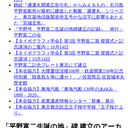
錦絵『通運丸開業広告引札』からみえるもの：石川島
平野造船所が最初に建造した船艇「通運丸」シリーズ
と、東京築地活版製造所五号かな活字に影響をあたえ
た「宮城玄魚」
『平野号 平野富二生誕の地碑建立の記録』 発行：
平野富二の会
【タイポグラフィ学会】第5回 平野富二賞 授賞式と記
念講演のご案内｜10月14日
【タイポグラフィ学会】第5回 平野富二賞 授賞式と記
念講演｜10月14日
平野富二記念プレート東京にて建立
【本会協力】大隈重信没後100年・鉄道開業150年記念
特別展「陸蒸気を海に通せ！」／佐賀県立 佐賀城本丸
歴史館
【本会協力】東海汽船『東海汽船 130年のあゆみ
1889 – 2020』
【本会協力】産業遺産情報センター「群像」展示
【本会協力】東京都北区立王子桜中学校『王子桜だよ
り』
「平野富二生誕の地」碑 建立のアーカ