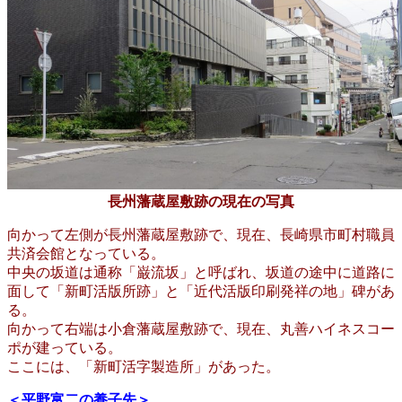
長州藩蔵屋敷跡の現在の写真
向かって左側が長州藩蔵屋敷跡で、現在、長崎県市町村職員
共済会館となっている。
中央の坂道は通称「巌流坂」と呼ばれ、
坂道の途中に道路に
面して「新町活版所跡」と「近代活版印刷発祥の地」碑があ
る。
向かって右端は小倉藩蔵屋敷跡で、現在、丸善ハイネスコー
ポが建っている。
ここには、「新町活字製造所」があった。
＜平野富二の養子先＞