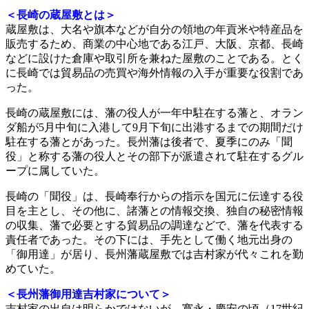
＜長崎の蔵屋敷とは＞
蔵屋敷は、大名や旗本などが自分の領地の年貢米や特産品を
販売するため、商業の中心地である江戸、大阪、京都、長崎
などに設けた倉庫や取引所を兼ねた屋敷のことである。とく
に長崎では貿易品の売買や海外情報の入手が重要な役割であ
った。
長崎の蔵屋敷には、藩の役人が一年中駐在する藩と、オラン
ダ船が5月中旬に入港して9月下旬に出港するまでの期間だけ
駐在する藩とがあった。長州藩は後者で、夏季にのみ「聞
役」と称する藩の役人とその部下が派遣されて駐在するグル
ープに属していた。
長崎の「聞役」は、長崎奉行からの指示を国元に伝達する役
目を主とし、その他に、諸藩との情報交換、独自の秘密情報
の収集、藩で必要とする貿易品の調達などで、藩を代表する
責任者であった。その下には、手先として働く地元出身の
「御用達」が居り、長州藩蔵屋敷では吉村家が代々これを勤
めていた。
＜長州藩御用達吉村家について＞
吉村家の出自は明らかではないが、寛永・慶安の頃（17世紀