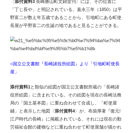
〈
添付資料3
長崎勝山町文錦堂刊〉には、その位置に
「丁じ長や」と明記されている。嘉永三年（1850）は平
野富二が数え年五歳であることから、引地町にある町使
長屋が平野富二の生誕の地であると見ることができる。
○国立公文書館『長崎諸役所絵図』より「引地町町使長
屋」
添付資料1
と類似の絵図が国立公文書館所蔵の「長崎諸
役所絵図」に含まれている。その絵図を現在の長崎法務
局の「国土基本図」に重ね合わせて合成し、「町使屋
鋪」と表示した地図〈
添付資料4
〉が、布袋厚著『復元!
江戸時代の長崎』に掲載されている。それには現在の勤
労福祉会館の建物などに重ね合わせて町使屋舗が描かれ