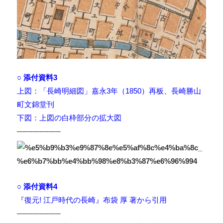
○ 添付資料3
上図：「長崎明細図」嘉永3年（1850）再板、長崎勝山
町文錦堂刊
下図：上図の白枠部分の拡大図
────────
○ 添付資料4
『復元! 江戸時代の長崎』布袋 厚 著から引用
────────