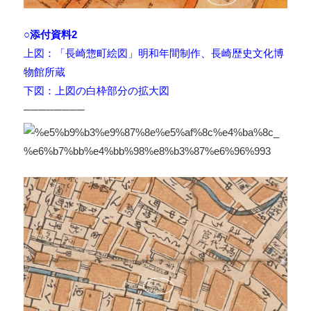
○添付資料2
上図：「長崎惣町絵図」明和年間制作、長崎歴史文化博
物館所蔵
下図：上図の白枠部分の拡大図
────────