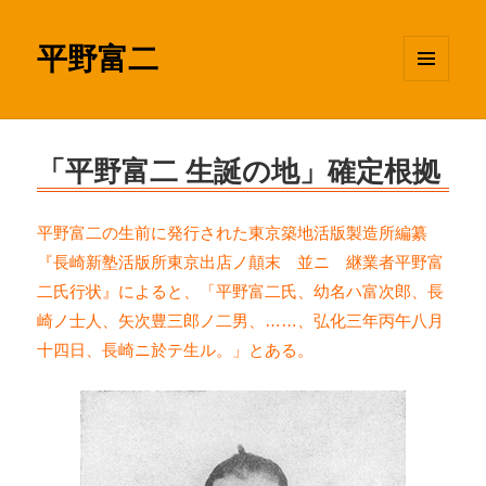
平野富二
メニュ
ーとウ
ィジェ
ット
「平野富二 生誕の地」確定根拠
平野富二の生前に発行された東京築地活版製造所編纂
『長崎新塾活版所東京出店ノ顛末 並ニ 継業者平野富
二氏行状』によると、「平野富二氏、幼名ハ富次郎、長
崎ノ士人、矢次豊三郎ノ二男、……、弘化三年丙午八月
十四日、長崎ニ於テ生ル。」とある。