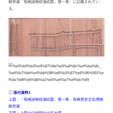
館所蔵「長崎諸御役場絵図」第一巻〉に記載されてい
る。
◯
添付資料1
上図：「長崎諸御役場絵図」第一巻、長崎歴史文化博物
館所蔵
下図：上図の白枠部分の拡大図