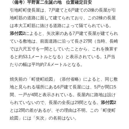
〈備考〉平野富二生誕の地 位置確定目安
引地町町使長屋は、7戸建てと6戸建ての2棟の長屋が引
地町筋の道路に面して建てられており、この2棟の長屋
は本大工町筋に抜ける道路によって隔てられている。
添付図2
によると、矢次家のある7戸建て長屋が建てられ
ている敷地は、前面道路に沿って長さ27間（当時、長崎
では六尺五寸を一間としていたことから、これを換算す
ると約53.1メートルとなる）と表示されている。1戸当
たりの幅は平均約7.6メートルとなる。
焼失前の「町使町絵図」（添付省略）によると、同じ敷
地と見られる場所にある6戸建て長屋には、5戸が間口5
間、一戸が4間と表示されている。長屋内に路地は設け
られていないので、長屋の全長は29間となる。
添付図2
とは2間の差があるが、その理由は不明。この「町使町
絵図」には「矢次」の名前はない。