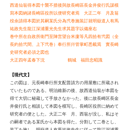
西道仙翁得本図十襲不措後與故長崎區長金井俊行氏謀模
寫本図納諸長崎區役所以便研究者焉 大正二年 月及翁
歿余請得本図於其嗣某氏分為弐巻施装訂就明嶽道人有馬
祐政先生龍江深浦重光先生求其題字以備座右
巻中所在自政所衛門至陣営望台米廩等凡四拾有弐図（全
長約拾弐間、上下弐巻）奉行所幷管掌町悉載焉 實長崎
史研究者必須之図也
大正四年孟春下沈 鶴城 福田忠昭識
【現代文】
この図は、元長崎奉行所支配普請方の用屋敷に所蔵され
ていたものである。明治維新の後、故西道仙翁が本図を
得て大切に秘蔵して手放さなかった。後に故長崎区長金
井俊行氏と相談して本図を模写し、長崎区役所に納めて
研究者の便とした。大正二年 月、西翁が没し、私はそ
の嗣者である某氏から本図を得た。分割して二巻とし、
装丁を施し、明嶽道人有馬祐政先生に従って龍江深浦重