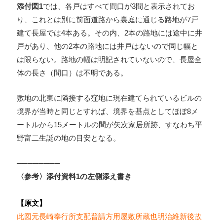
添付図1
では、各戸はすべて間口が3間と表示されてお
り、これとは別に前面道路から裏庭に通じる路地が7戸
建て長屋では4本ある。その内、2本の路地には途中に井
戸があり、他の2本の路地には井戸はないので同じ幅と
は限らない。路地の幅は明記されていないので、長屋全
体の長さ（間口）は不明である。
敷地の北東に隣接する窪地に現在建てられているビルの
境界が当時と同じとすれば、境界を基点としてほぼ8メ
ートルから15メートルの間が矢次家居所跡、すなわち平
野富二生誕の地の目安となる。
────────
〈参考〉添付資料1の左側添え書き
【原文】
此図元長崎奉行所支配普請方用屋敷所蔵也明治維新後故