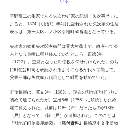
いる
平野富二の生家である矢次ﾔﾂｷﾞ家の記録「矢次事歴」に
よると、1874（明治7）年4月に記録された矢次家の住居
表示は、第一大区四ノ小区引地町50番地となっている。
矢次家の始祖矢次関右衛門は元大村藩士で、故有って浪
人となり長崎に移り住んでいたところ、正徳3年
（1713）、空席となった町使役を仰せ付けられた。のち
に町使は町司と表記されるようになるが代々世襲して、
父豊三郎は矢次家八代目として町司を勤めていた。
町使長屋は、寛文3年（1663）、現在の引地町ﾋｷﾁﾞﾏﾁに
初めて建てられたが、宝暦5年（1755）に類焼したため
建て替えられた。以前は11軒（戸）だったものが13軒
（戸）となって、2軒（戸）が追加された。このことは
「引地町町使長屋絵図」〈
添付資料1
長崎歴史文化博物