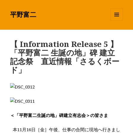
平野富二
メニュ
ーとウ
ィジェ
ット
【 Information Release 5 】
「平野富二 生誕の地」碑 建立
記念祭 直近情報「さるくボー
ド」
＜「平野富二生誕の地」碑建立有志会＞の皆さま
本11月16日［金］午後、仕事の合間に現地へ行きまし