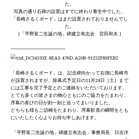
た。
写真の通り石碑の設置はすでに終わり養生中でした。
「長崎さるくボード」はまだ設置されておりませんでし
た。
｛「平野富二生誕の地」碑建立有志会 宮田和夫 ｝
────────────────
「長崎さるくボード」は、記念碑向かって右側に長崎市
が設置されますが、除幕式予定日の11月24日［土］まで
には工事を完了予定とのご連絡をいただいております。
とても多くの皆さまの物心ともにのご協力をたまわり、
序幕の喜びの日が刻一刻と迫ってまいりました。
どちらも様もご訪崎をたまわり、序幕歓喜の瞬間をとも
にいたしたく心よりお待ち申しあげます。
「平野富二生誕の地」碑建立有志会」事務局長 日吉洋